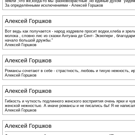
земли",что же,когда-то мы -разновозрастные ,но единые духом "уйдем
За определёнными исключениями - Алексей Горшков
Алексей Горшков
Вот ведь как получается - народ издревле просит водки,хлеба и зре
молока , словно лис из сказки Антуана де Сент- Экзюпери , благодари
начало большой дружбы."
Алексей Горшков
Алексей Горшков
Романсы сочетают в себе - страстность, любовь и тихую нежность, ир
Алексей Горшков
Алексей Горшков
Гибкость и чуткость подлинного женского восприятия очень ярки и 
женской нежностью. А иначе романсы и не писались бы! Я не написа
Алексей Горшков
Алексей Горшков