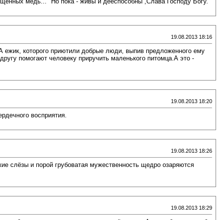
ищенных медь..." Но пока - живы и дееспособны ,Слава Господу Богу.
19.08.2013 18:16
. А ежик, которого приютили добрые люди, выпив предложенного ему
к другу помогают человеку приручить маленького питомца.А это -
19.08.2013 18:20
ердечного восприятия.
19.08.2013 18:26
ские слёзы и порой грубоватая мужественность щедро озаряются
19.08.2013 18:29