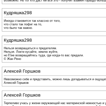
Возможно. Но тот кто даст ей все это - получит взамен гораздо больш
Кудряшка298
Иногда становится так классно от того,
что стало так пофиг на то,
что было так важно.
Кудряшка298
Нельзя возвращаться к предателям.
Нельзя. Локти кусайте, землю жуйте,
но не возвращайтесь туда, где когда-то вас предали.
© Жан Рено
Алексей Горшков
Невозможно себе и представить, можно лишь догадываться и ощущать
Алексей Горшков
Алексей Горшков
Терпеливо учась у жизни окружающей нас материнской нежностью и у Б