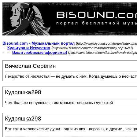
Bisound.com - Музыкальный портал
(
http://www.bisound.com/forum/index.php
-
Культура и Искусство
(
)
http://www.bisound.com/forum/forumdisplay.php?f=83
- -
Ваши любимые афоризмы!
(
http://www.bisound.com/forum/showthread.p
Вячеслав Серёгин
Лекарство от несчастья — не думать о нем. Когда думаешь о несчасть
Кудряшка298
Чем больше целуешься, тем меньше говоришь глупостей
Кудряшка298
Вот так и человеческие души - одни из них - порознь, а другие , как ц