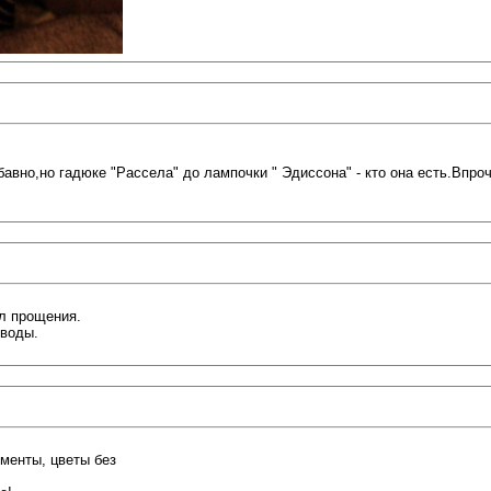
бавно,но гадюке "Рассела" до лампочки " Эдиссона" - кто она есть.Впро
л прощения.
ыводы.
менты, цветы без