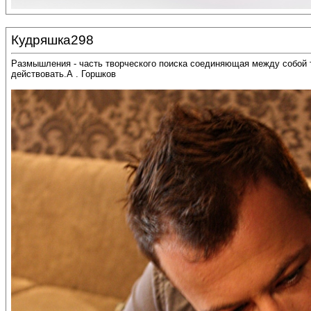
Кудряшка298
Размышления - часть творческого поиска соединяющая между собой тр
действовать.А . Горшков