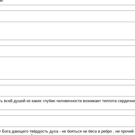
е!
 всей душой из каких глубин человечности возникает теплота сердечног
ога дающего твёрдость духа - не бояться ни беса в ребро , ни прочей е