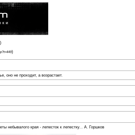
)
)
hp?t=449
е, оно не проходит, а возрастает.
веты небывалого края - лепесток к лепестку... А. Горшков