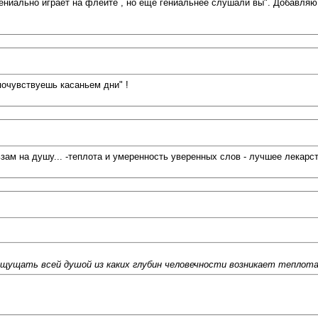
ениально играет на флейте , но ещё гениальнее слушали вы". Добавляю от
 -почувствуешь касаньем дни" !
зам на душу... -теплота и умеренность уверенных слов - лучшее лекарс
щущать всей душой из каких глубин человечности возникает теплота с