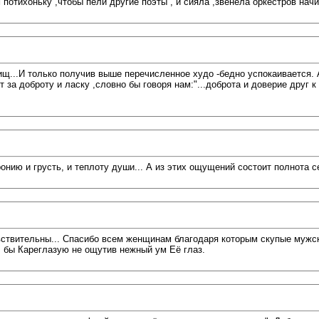
 потихоньку ,чтобы пели другие поэты , и сияла ,звенела оркестров нач
лищ...И только получив выше перечисленное худо -бедно успокаивается
т за доброту и ласку ,словно бы говоря нам:"...доброта и доверие друг 
онию и грусть, и теплоту души... А из этих ощущений состоит полнота с
чувствительны... Спасибо всем женщинам благодаря которым скупые муж
л бы Кареглазую не ощутив нежный ум Её глаз.