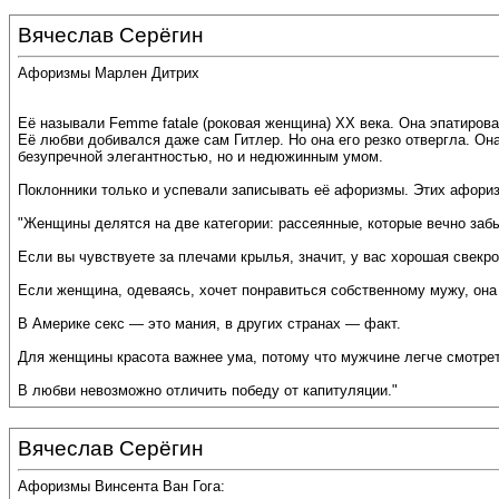
Вячеслав Серёгин
Афоризмы Марлен Дитрих
Её называли Femme fatale (роковая женщина) ХХ века. Она эпатиров
Её любви добивался даже сам Гитлер. Но она его резко отвергла. Он
безупречной элегантностью, но и недюжинным умом.
Поклонники только и успевали записывать её афоризмы. Этих афоризм
"Женщины делятся на две категории: рассеянные, которые вечно забы
Если вы чувствуете за плечами крылья, значит, у вас хорошая свекро
Если женщина, одеваясь, хочет понравиться собственному мужу, она
В Америке секс — это мания, в других странах — факт.
Для женщины красота важнее ума, потому что мужчине легче смотрет
В любви невозможно отличить победу от капитуляции."
Вячеслав Серёгин
Афоризмы Винсента Ван Гога: