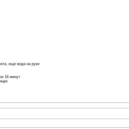
лета, еще вода на руке
ре 16 минут
анцах