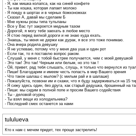
- Я, как мишка колапса, как на синей конфете
- Ты как кошка, которая лапает молоко
- Я поеду в шортах и в черных божконожках
- Сказал А, давай мы сделаем Б
- Мне нужны розы типа тульпаны
- Все у Вас тут закроется медным тазом
- Дорогой, я могу тебе заехать в любое место
- Я стою перед вилкой дороги и не знаю куда ехать.
- Знаешь, ты меня не держи как дурак, я все это тоже понимаю.
- Она вчера родила девушку
- Я не успеваю, потому что у меня два уша и один рот
- Если так, то я поставлю вопрос раком.
- Слушай, у меня с тобой быстрее получается, чем с моей девушкой
- Это так! Это так! Черным или белым, но это так !
- Ой, привет, рад тебя слышать, слущь, я только что вернулся из туа
- Пиши! Благодарим и имеем честь попасть в мир Вашего зрения
- Что такое шалаш с мылом? (с милым рай и в шалаше)
- Пожалуйста, позвони им и скажи, что я буду задерживаться на 15 ти
- Я сижу здесь один, без друга, как старый дедушка, брошенный на т
- Пиши: мы сидим в полной попе и просим Вашего содействия
- Ты - деловой огурец
- Ты взял вещи из холодильника?
- Последний смех останется за нами
tululueva
Кто к нам с мечем придет, тех проще застрелить!