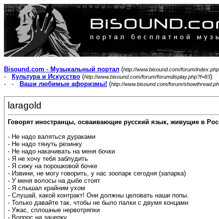
Bisound.com - Музыкальный портал
(
http://www.bisound.com/forum/index.php
-
Культура и Искусство
(
)
http://www.bisound.com/forum/forumdisplay.php?f=83
- -
Ваши любимые афоризмы!
(
http://www.bisound.com/forum/showthread.p
laragold
Говорят иностранцы, осваивающие русский язык, живущие в Рос
- Не надо валяться дураками
- Не надо тянуть резинку
- Не надо накачивать на меня бочки
- Я не хочу тебя заблудить
- Я сижу на порошковой бочке
- Извини, не могу говорить, у нас зоопарк сегодня (запарка)
- У меня волосы на дыбе стоят
- Я слышал крайним ухом
- Слушай, какой контракт! Они должны целовать наши попы.
- Только давайте так, чтобы не было палки с двумя концами
- Ужас, сплошные нервотряпки
- Вопрос на зацепку