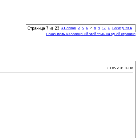
Страница 7 из 23
«
Первая
<
5
6
7
8
9
17
>
Последняя
»
Показывать 40 сообщений этой темы на одной странице
01.05.2011 09:18