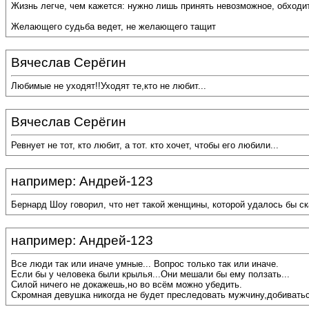
Жизнь легче, чем кажется: нужно лишь принять невозможное, обходи
Желающего судьба ведет, не желающего тащит
Вячеслав Серёгин
Любимые не уходят!!Уходят те,кто не любит...
Вячеслав Серёгин
Ревнует не тот, кто любит, а тот. кто хочет, чтобы его любили...
например: Андрей-123
Бернард Шоу говорил, что нет такой женщины, которой удалось бы ска
например: Андрей-123
Все люди так или иначе умные... Вопрос только так или иначе.
Если бы у человека были крылья...Они мешали бы ему ползать...
Силой ничего не докажешь,но во всём можно убедить.
Скромная девушка никогда не будет преследовать мужчину,добиватьс