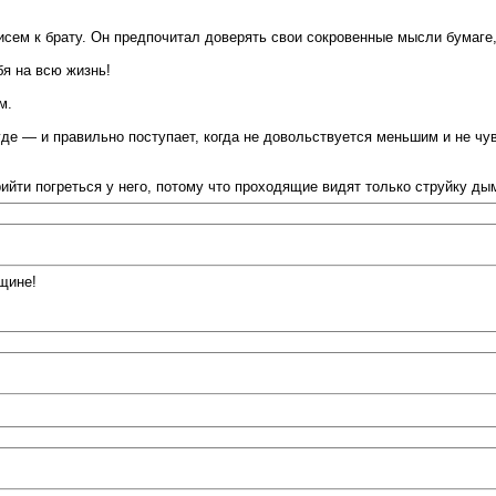
писем к брату. Он предпочитал доверять свои сокровенные мысли бумаг
бя на всю жизнь!
м.
де — и правильно поступает, когда не довольствуется меньшим и не чувс
рийти погреться у него, потому что проходящие видят только струйку ды
щине!