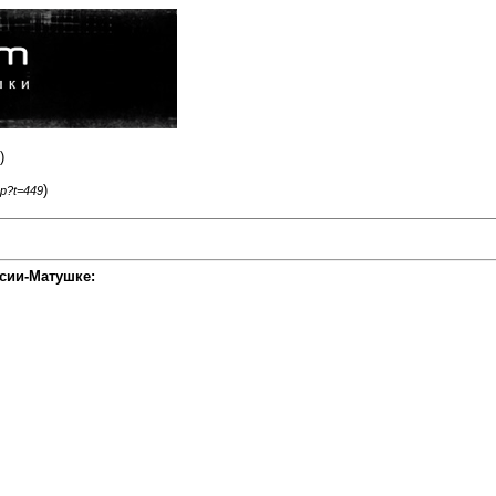
)
)
hp?t=449
сии-Матушке: