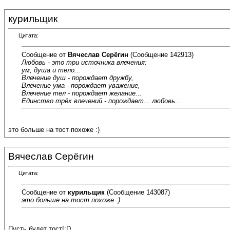
курильщик
Цитата:
Сообщение от
Вячеслав Серёгин
(Сообщение 142913)
Любовь - это три источника влечения:
ум, душа и тело...
Влечение душ - порождает дружбу,
Влечение ума - порождает уважение,
Влечение тел - порождает желание...
Единство трёх влечений - порождает... любовь...
это больше на тост похоже :)
Вячеслав Серёгин
Цитата:
Сообщение от
курильщик
(Сообщение 143087)
это больше на тост похоже :)
Пусть будет тост!:D