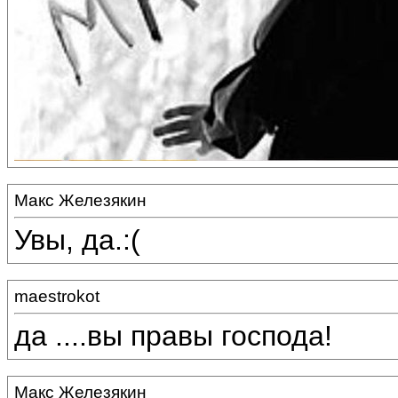
Макс Железякин
Увы, да.:(
maestrokot
да ....вы правы господа!
Макс Железякин