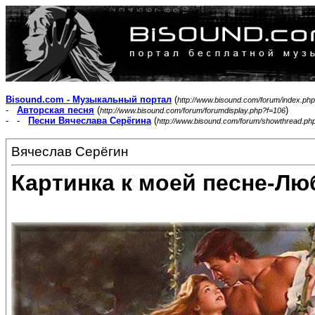
Bisound.com - Музыкальный портал
(
http://www.bisound.com/forum/index.php
-
Авторская песня
(
)
http://www.bisound.com/forum/forumdisplay.php?f=106
- -
Песни Вячеслава Серёгина
(
http://www.bisound.com/forum/showthread.ph
Вячеслав Серёгин
Картинка к моей песне-Лю