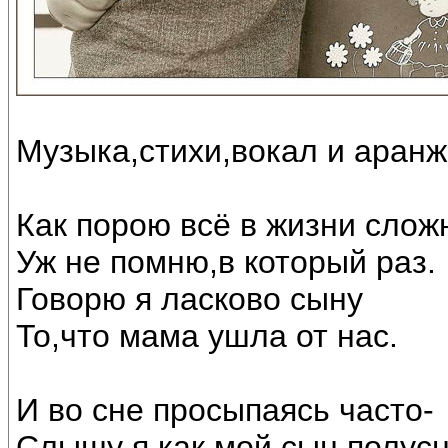
Музыка,стихи,вокал и аран
Как порою всё в жизни слож
Уж не помню,в который раз.
Говорю я ласково сыну
То,что мама ушла от нас.
И во сне просыпаясь часто-
Слышу я как мой сын полус