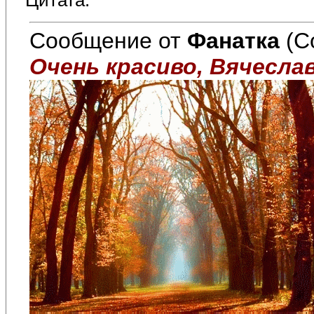
Цитата:
Сообщение от
Фанатка
(С
Очень красиво, Вячеслав!