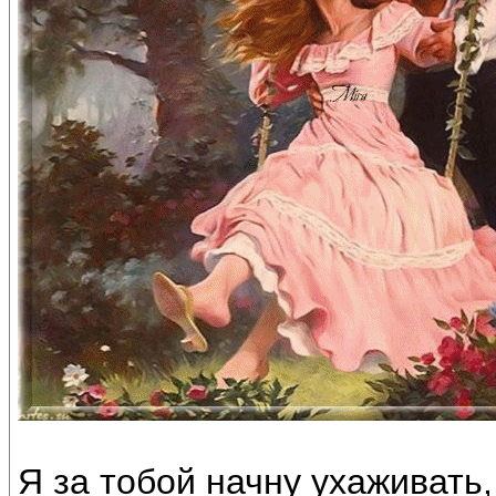
Я за тобой начну ухаживать,