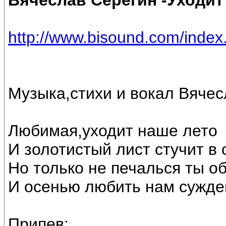
Вячеслав Серёгин -Уходит
http://www.bisound.com/inde
Музыка,стихи и вокал Вяче
Любимая,уходит наше лето
И золотистый лист стучит в 
Но только не печалься ты о
И осенью любить нам сужде
Припев: