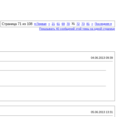
Страница 71 из 108
«
Первая
<
21
61
69
70
71
72
73
81
>
Последняя
»
Показывать 40 сообщений этой темы на одной странице
04.06.2013 09:39
05.06.2013 13:31