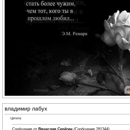
владимир лабух
Цитата:
Сообщение от
Вячеслав Серёгин
(Сообщение 281344)