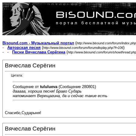
Bisound.com - Музыкальный портал
(
http://www.bisound.com/forum/index.php
-
Авторская песня
(
)
http://www.bisound.com/forum/forumdisplay.php?f=106
- -
Песни Вячеслава Серёгина
(
http://www.bisound.com/forum/showthread.ph
Вячеслав Серёгин
Цитата:
Сообщение от
tululueva
(Сообщение 280801)
дааааа, хороша песня! Браво Сударь
напоминает Верещагина, да и сейчас такие есть
Спасибо,Сударыня!
Вячеслав Серёгин