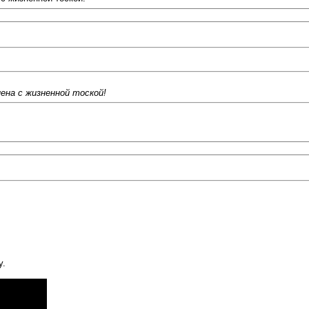
нена с жизненной тоской!
у.