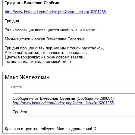
Три дня - Вячеслав Серёгин
http://www.bisound.com/index.php?nam...le&id=10201258
Три дня
Эта композиция посвящается моей бывшей жене...
Музыка,стихи и вокал Вячеслава Серёгина
Три дня прошло с тех пор как мы с тобой расстались,
А мне всё кажется,что вечность пронеслась.
Цветы в горшочках на окне совсем завяли,
Ты поливала их,когда со мной жила...
Макс Железякин
Цитата:
Сообщение от
Вячеслав Серёгин
(Сообщение 280854)
http://www.bisound.com/index.php?nam...le&id=10201258
Три дня
Красиво и грустно.:rolleyes: Мои поздравления!:D