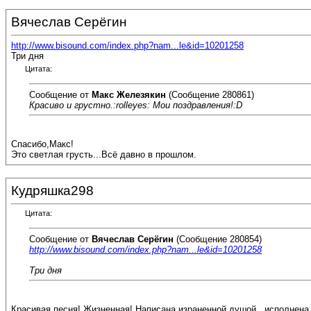
Вячеслав Серёгин
http://www.bisound.com/index.php?nam...le&id=10201258
Три дня
Цитата:
Сообщение от
Макс Железякин
(Сообщение 280861)
Красиво и грустно.:rolleyes: Мои поздравления!:D
Спасибо,Макс!
Это светлая грусть...Всё давно в прошлом.
Кудряшка298
Цитата:
Сообщение от
Вячеслав Серёгин
(Сообщение 280854)
http://www.bisound.com/index.php?nam...le&id=10201258
Три дня
Красивая песня! Жизненная! Написана израненной душой , исполнена 