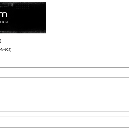
)
)
p?t=909