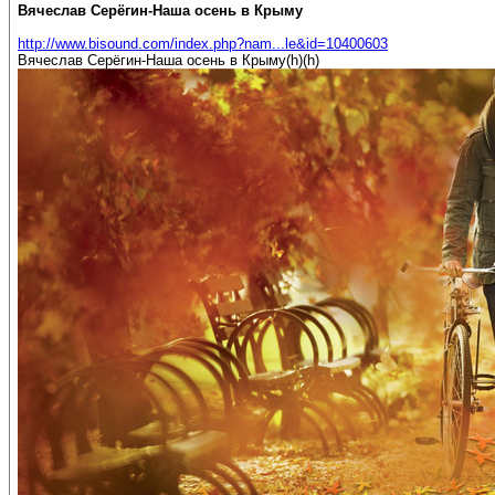
Вячеслав Серёгин-Наша осень в Крыму
http://www.bisound.com/index.php?nam...le&id=10400603
Вячеслав Серёгин-Наша осень в Крыму(h)(h)