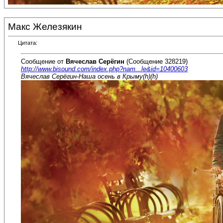
Макс Железякин
Цитата:
Сообщение от
Вячеслав Серёгин
(Сообщение 328219)
http://www.bisound.com/index.php?nam...le&id=10400603
Вячеслав Серёгин-Наша осень в Крыму(h)(h)