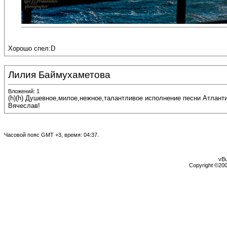
Хорошо спел:D
Лилия Баймухаметова
Вложений: 1
(h)(h) Душевное,милое,нежное,талантливое исполнение песни Атлант
Вячеслав!
Часовой пояс GMT +3, время:
04:37
.
vBu
Copyright ©2000