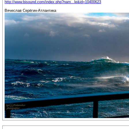
http://www.bisound.com/index.php?nam...le&id=10400623
Вячеслав Серёгин-Атлантика