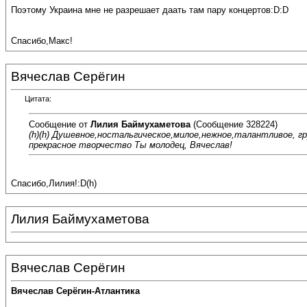
Поэтому Украина мне не разрешает даать там пару концертов:D:D
Спасибо,Макс!
Вячеслав Серёгин
Цитата:
Сообщение от
Лилия Баймухаметова
(Сообщение 328224)
(h)(h) Душевное,ностальгическое,милое,нежное,талантливое, г
прекрасное творчество Ты молодец, Вячеслав!
Спасибо,Лилия!:D(h)
Лилия Баймухаметова
Вячеслав Серёгин
Вячеслав Серёгин-Атлантика