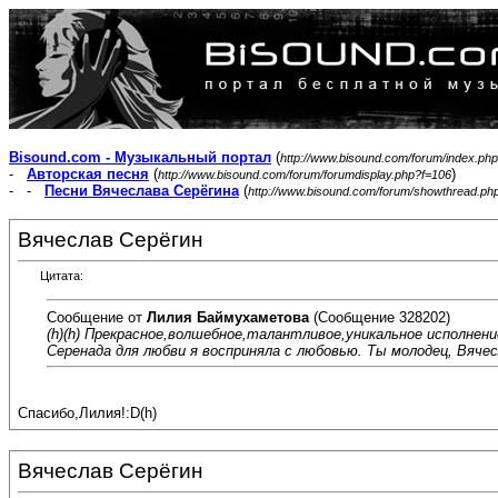
Bisound.com - Музыкальный портал
(
http://www.bisound.com/forum/index.php
-
Авторская песня
(
)
http://www.bisound.com/forum/forumdisplay.php?f=106
- -
Песни Вячеслава Серёгина
(
http://www.bisound.com/forum/showthread.ph
Вячеслав Серёгин
Цитата:
Сообщение от
Лилия Баймухаметова
(Сообщение 328202)
(h)(h) Прекрасное,волшебное,талантливое,уникальное исполнени
Серенада для любви я восприняла с любовью. Ты молодец, Вячес
Спасибо,Лилия!:D(h)
Вячеслав Серёгин