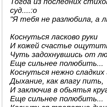
Тогда из последних стихов
суд....:o
"Я тебя не разлюбила, а л
Коснуться ласково руки
И кожей счастье ощутит
Чуть задохнувшись от л
Еще сильнее полюбить...
Коснуться нежно сладких 
Дыхание, как влагу пить,
И заключив в обьятья круг
Еще сильнее полюбить...