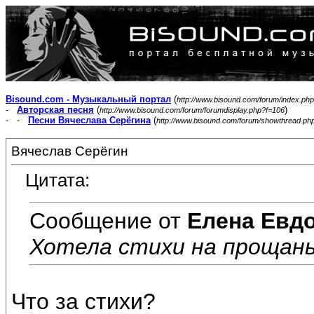
Bisound.com - Музыкальный портал
(
http://www.bisound.com/forum/index.php
-
Авторская песня
(
)
http://www.bisound.com/forum/forumdisplay.php?f=106
- -
Песни Вячеслава Серёгина
(
http://www.bisound.com/forum/showthread.ph
Вячеслав Серёгин
Цитата:
Сообщение от
Елена Евд
Хотела стихи на прощань
Что за стихи?