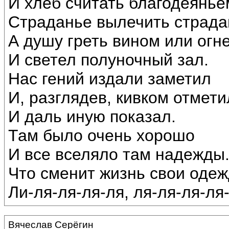
И хлеб считать благодеянье
Страданье вылечить страда
А душу греть вином или огн
И светел полуночный зал.
Нас гений издали заметил
И, разглядев, кивком отмети
И даль иную показал.
Там было очень хорошо
И все вселяло там надежды
Что сменит жизнь свои одеж
Ли-ля-ля-ля-ля, ля-ля-ля-ля-л
Вячеслав Серёгин