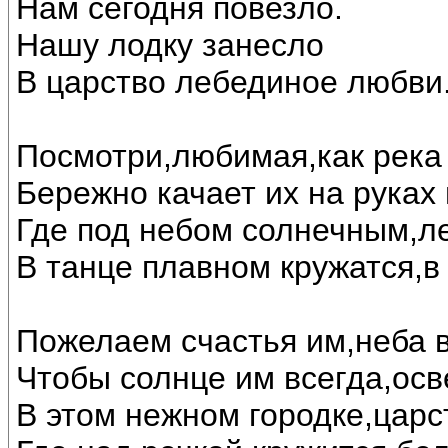
Нам сегодня повезло.
Нашу лодку занесло
В царство лебединое любви..
Посмотри,любимая,как река 
Бережно качает их на руках
Где под небом солнечным,л
В танце плавном кружатся,в
Пожелаем счастья им,неба в
Чтобы солнце им всегда,осв
В этом нежном городке,царс