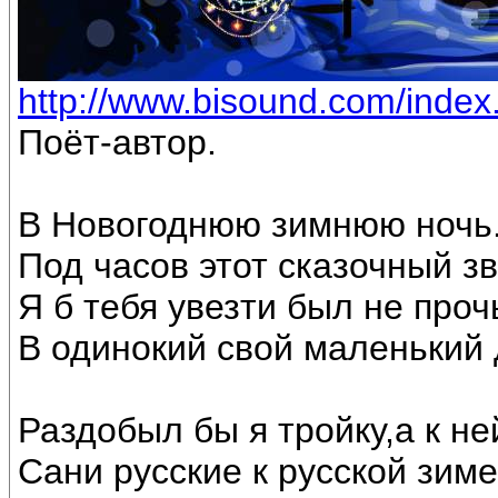
http://www.bisound.com/inde
Поёт-автор.
В Новогоднюю зимнюю ночь
Под часов этот сказочный з
Я б тебя увезти был не проч
В одинокий свой маленький 
Раздобыл бы я тройку,а к не
Сани русские к русской зиме