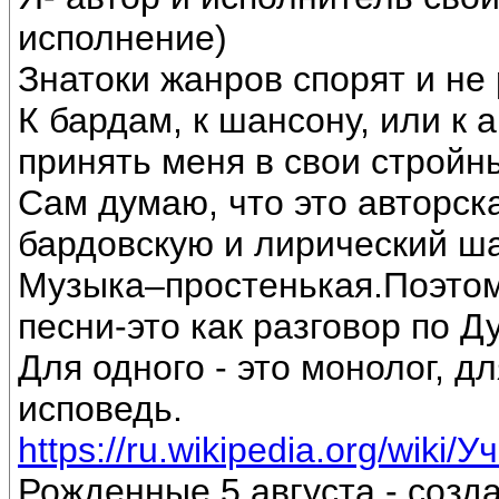
исполнение)
Знатоки жанров спорят и не 
К бардам, к шансону, или к 
принять меня в свои стройн
Сам думаю, что это авторск
бардовскую и лирический ш
Музыка–простенькая.Поэтом
песни-это как разговор по Д
Для одного - это монолог, дл
исповедь.
https://ru.wikipedia.org/wiki/
Рожденные 5 августа - созд