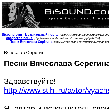
Bisound.com - Музыкальный портал
(
http://www.bisound.com/forum/index.php
-
Авторская песня
(
)
http://www.bisound.com/forum/forumdisplay.php?f=106
- -
Песни Вячеслава Серёгина
(
http://www.bisound.com/forum/showthread.ph
Вячеслав Серёгин
Песни Вячеслава Серёгин
Здравствуйте!
http://www.stihi.ru/avtor/vyac
Я- автор и исполнитель свои