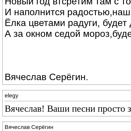
Новый год втсретим там с т
И наполнится радостью,наш
Ёлка цветами радуги, будет 
А за окном седой мороз,буде
Вячеслав Серёгин.
elegy
Вячеслав! Ваши песни просто 
Вячеслав Серёгин