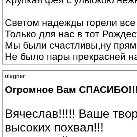
Хрупкая фея с улыбкою неж
Светом надежды горели все 
Только для нас в тот Рождес
Мы были счастливы,ну прямо
Не было пары прекрасней на
olegner
Огромное Вам СПАСИБО!!
Вячеслав!!!!! Ваше тв
высоких похвал!!!