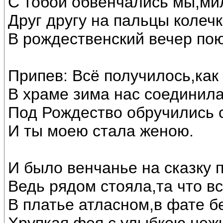
С тобой обвенчались мы,ми
Друг другу на пальцы колечк
В рождественский вечер по
Припев: Всё получилось,как
В храме зима нас соединила
Под Рождество обручились 
И ты моею стала женою.
И было венчанье на сказку 
Ведь рядом стояла,та что в
В платье атласном,в фате б