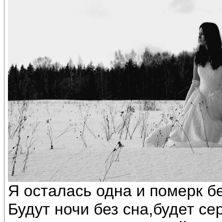
Я осталась одна и померк бе
Будут ночи без сна,будет се