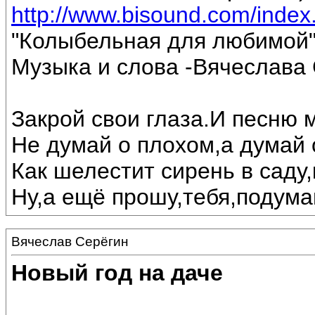
http://www.bisound.com/inde
"Колыбельная для любимой
Музыка и слова -Вячеслава 
Закрой свои глаза.И песню 
Не думай о плохом,а думай 
Как шелестит сирень в саду,
Ну,а ещё прошу,тебя,подумай
Вячеслав Серёгин
Новый год на даче