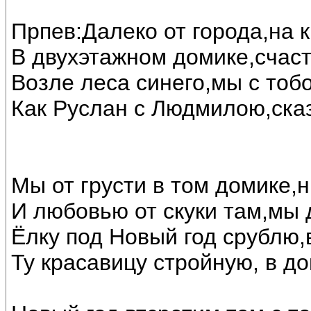
Прпев:Далеко от города,на 
В двухэтажном домике,счас
Возле леса синего,мы с тоб
Как Руслан с Людмилою,ска
Мы от грусти в том домике,н
И любовью от скуки там,мы 
Ёлку под Новый год срублю,
Ту красавицу стройную, в до