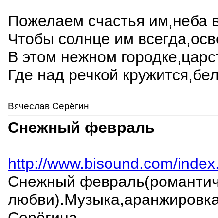
Пожелаем счастья им,неба в
Чтобы солнце им всегда,осв
В этом нежном городке,царс
Где над речкой кружится,бе
Вячеслав Серёгин
Снежный февраль
http://www.bisound.com/inde
Снежный февраль(романтич
любви).Музыка,аранжировка
Серёгина.