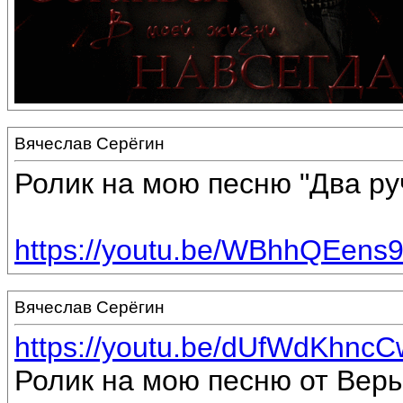
Вячеслав Серёгин
Ролик на мою песню "Два ру
https://youtu.be/WBhhQEens
Вячеслав Серёгин
https://youtu.be/dUfWdKhncC
Ролик на мою песню от Веры