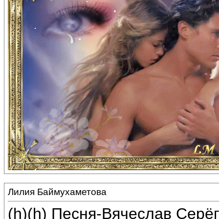
Лилия Баймухаметова
(h)(h) Песня-Вячеслав Серё