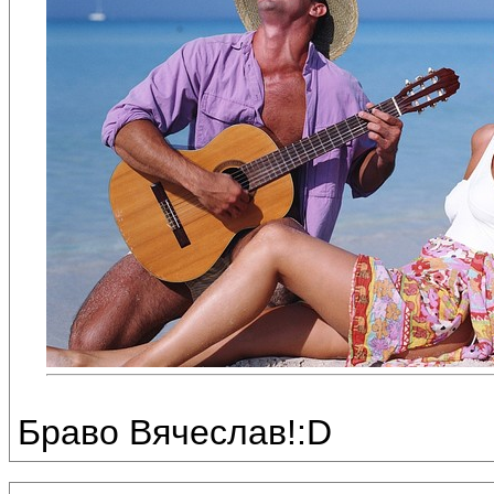
Браво Вячеслав!:D