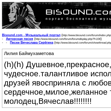
Bisound.com - Музыкальный портал
(
http://www.bisound.com/forum/index.php
-
Авторская песня
(
)
http://www.bisound.com/forum/forumdisplay.php?f=106
- -
Песни Вячеслава Серёгина
(
http://www.bisound.com/forum/showthread.ph
Лилия Баймухаметова
(h)(h) Душевное,прекрасно
чудесное.талантливое испол
друзей явосприняла с любо
сердечное,милое,желанное 
молодец,Вячеслав!!!!!!!!