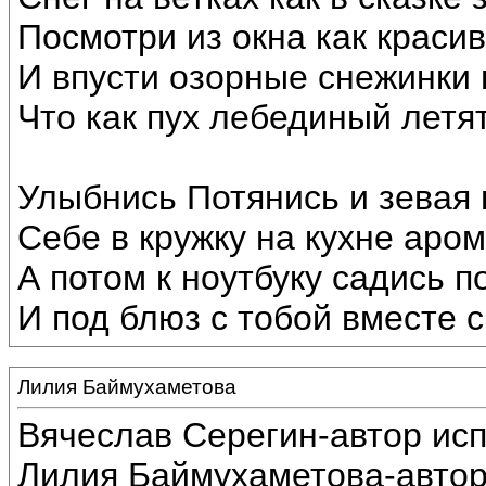
Посмотри из окна как краси
И впусти озорные снежинки 
Что как пух лебединый летят
Улыбнись Потянись и зевая
Себе в кружку на кухне аром
А потом к ноутбуку садись п
И под блюз с тобой вместе с
Лилия Баймухаметова
Вячеслав Серегин-автор ис
Лилия Баймухаметова-автор