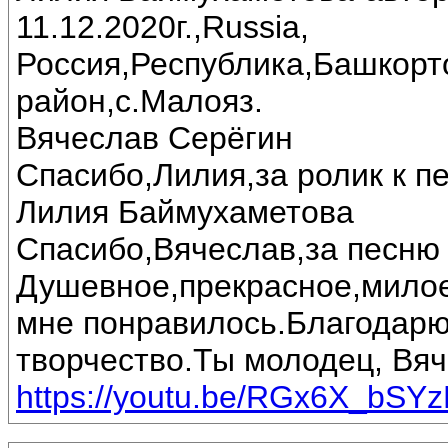
11.12.2020г.,Russia,
Россия,Республика,Башкорт
район,с.Малояз.
Вячеслав Серёгин
Спасибо,Лилия,за ролик к пе
Лилия Баймухаметова
Спасибо,Вячеслав,за песню 
Душевное,прекрасное,милое
мне понравилось.Благодарю
творчество.Ты молодец, Вяч
https://youtu.be/RGx6X_bSY