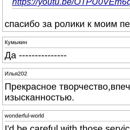
https://youtu.be/OTPU0VEm6
спасибо за ролики к моим п
Кумыкин
Да ---------------
Илья202
Прекрасное творчество,впеч
изысканностью.
wonderful-world
I'd be careful with those serv