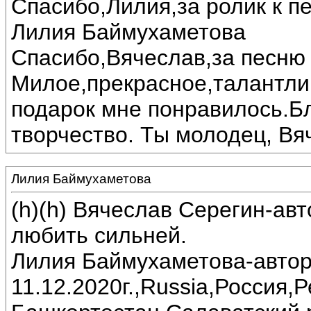
Спасибо,Лилия,за ролик к пе
Лилия Баймухаметова
Спасибо,Вячеслав,за песню 
Милое,прекрасное,талантли
подарок мне понравилось.Б
творчество. Ты молодец, Вя
Лилия Баймухаметова
(h)(h) Вячеслав Серегин-ав
любить сильней.
Лилия Баймухаметова-автор
11.12.2020г.,Russia,Россия,