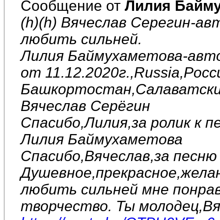
Сообщение от
Лилия Байм
(h)(h) Вячеслав Серегин-ав
любить сильней.
Лилия Баймухаметова-авто
от 11.12.2020г.,Russia,Рос
Башкортостан,Салаватский
Вячеслав Серёгин
Спасибо,Лилия,за ролик к п
Лилия Баймухаметова
Спасибо,Вячеслав,за песню 
Душевное,прекрасное,желан
любить сильней мне понрав
творчество. Ты молодец,Вя