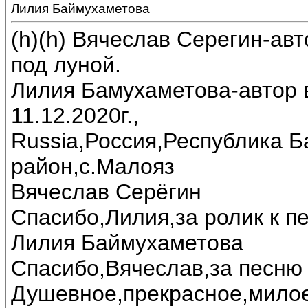
Лилия Баймухаметова
(h)(h) Вячеслав Серегин-ав
под луной.
Лилия Бамухаметова-автор в
11.12.2020г.,
Russia,Россия,Республика 
район,с.Малояз
Вячеслав Серёгин
Спасибо,Лилия,за ролик к пе
Лилия Баймухаметова
Спасибо,Вячеслав,за песню 
Душевное,прекрасное,милое