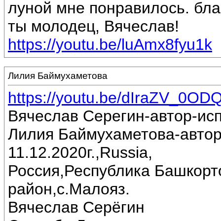
луной мне понравилось. бла
ты молодец, Вячеслав!
https://youtu.be/luAmx8fyu1k
Лилия Баймухаметова
https://youtu.be/dIraZV_0OD
Вячеслав Серегин-автор-ис
Лилия Баймухаметова-автор
11.12.2020г.,Russia,
Россия,Республика Башкорт
район,с.Малояз.
Вячеслав Серёгин