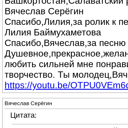
Башкортостан,Салаватский 
Вячеслав Серёгин
Спасибо,Лилия,за ролик к п
Лилия Баймухаметова
Спасибо,Вячеслав,за песню 
Душевное,прекрасное,желан
любить сильней мне понрав
творчество. Ты молодец,Вяч
https://youtu.be/OTPU0VEm6
Вячеслав Серёгин
Цитата: