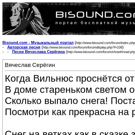
Bisound.com - Музыкальный портал
(
http://www.bisound.com/forum/index.php
-
Авторская песня
(
)
http://www.bisound.com/forum/forumdisplay.php?f=106
- -
Песни Вячеслава Серёгина
(
http://www.bisound.com/forum/showthread.ph
Вячеслав Серёгин
Когда Вильнюс проснётся от
В доме стареньком светом о
Сколько выпало снега! Пост
Посмотри как прекрасна на 
Снег на ветках как в сказке