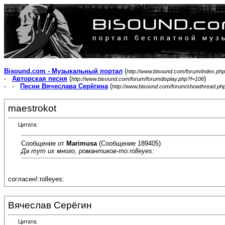
Bisound.com - Музыкальный портал
(
http://www.bisound.com/forum/index.php
-
Авторская песня
(
)
http://www.bisound.com/forum/forumdisplay.php?f=106
- -
Песни Вячеслава Серёгина
(
http://www.bisound.com/forum/showthread.ph
maestrokot
Цитата:
Сообщение от
Marimusa
(Сообщение 189405)
Да тут их много, романтиков-то:rolleyes:
согласен!:rolleyes:
Вячеслав Серёгин
Цитата: