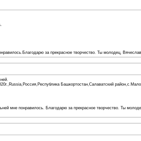
,
онравилось.Благодарю за прекрасное творчество. Ты молодец, Вячеслав
ней.
20г.,Russia,Россия,Республика Башкортостан,Салаватский район,с.Мало
ьней мне понравилось. Благодарю за прекрасное творчество. Ты молод