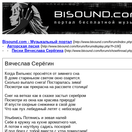
Bisound.com - Музыкальный портал
(
http://www.bisound.com/forum/index.php
-
Авторская песня
(
)
http://www.bisound.com/forum/forumdisplay.php?f=106
- -
Песни Вячеслава Серёгина
(
http://www.bisound.com/forum/showthread.ph
Вячеслав Серёгин
Когда Вильнюс проснётся от зимнего сна
В доме стареньком светом окно озарится.
Сколько выпало снега! Постаралась зима!
Посмотри как прекрасна на рассвете столица!
Снег на ветках как в сказке застыл серебром
Посмотри из окна как красива природа!
И впусти озорные снежинки в свой дом
Что как пух лебединый летят с небосвода!
Улыбнись Потянись и зевая налей
Себе в кружку на кухне ароматного чая,
А потом к ноутбуку садись поскорей
И под блюз с тобой вместе с утра помечтаем!