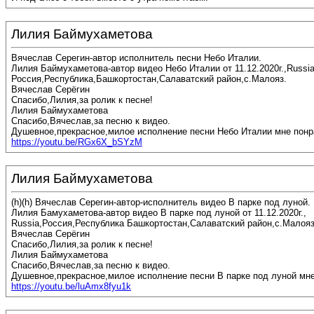
Лилия Баймухаметова
Вячеслав Серегин-автор исполнитель песни Небо Италии.
Лилия Баймухаметова-автор видео Небо Италии от 11.12.2020г.,Russia
Россия,Республика,Башкортостан,Салаватский район,с.Малояз.
Вячеслав Серёгин
Спасибо,Лилия,за ролик к песне!
Лилия Баймухаметова
Спасибо,Вячеслав,за песню к видео.
Душевное,прекрасное,милое исполнение песни Небо Италии мне понр
https://youtu.be/RGx6X_bSYzM
Лилия Баймухаметова
(h)(h) Вячеслав Серегин-автор-исполнитель видео В парке под луной.
Лилия Бамухаметова-автор видео В парке под луной от 11.12.2020г.,
Russia,Россия,Республика Башкортостан,Салаватский район,с.Малоя
Вячеслав Серёгин
Спасибо,Лилия,за ролик к песне!
Лилия Баймухаметова
Спасибо,Вячеслав,за песню к видео.
Душевное,прекрасное,милое исполнение песни В парке под луной мне
https://youtu.be/luAmx8fyu1k