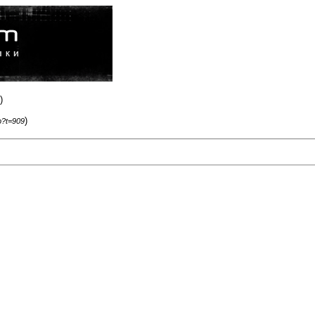
)
)
p?t=909