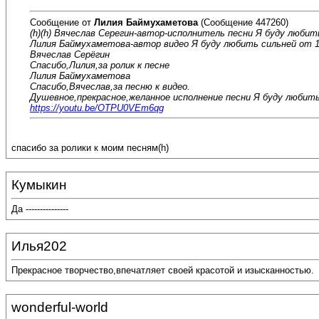
Сообщение от
Лилия Баймухаметова
(Сообщение 447260)
(h)(h) Вячеслав Серегин-автор-исполнитель песни Я буду любит
Лилия Баймухаметова-автор видео Я буду любить сильней от 1
Вячеслав Серёгин
Спасибо,Лилия,за ролик к песне
Лилия Баймухаметова
Спасибо,Вячеслав,за песню к видео.
Душевное,прекрасное,желанное исполнение песни Я буду любить
https://youtu.be/OTPU0VEm6qg
спасибо за ролики к моим песням(h)
Кумыкин
Да ---------------
Илья202
Прекрасное творчество,впечатляет своей красотой и изысканностью.
wonderful-world