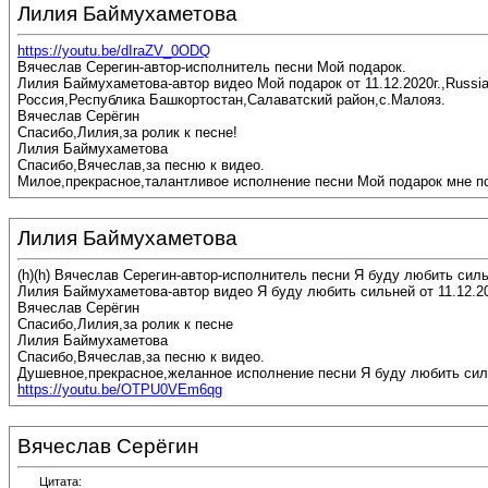
Лилия Баймухаметова
https://youtu.be/dIraZV_0ODQ
Вячеслав Серегин-автор-исполнитель песни Мой подарок.
Лилия Баймухаметова-автор видео Мой подарок от 11.12.2020г.,Russia
Россия,Республика Башкортостан,Салаватский район,с.Малояз.
Вячеслав Серёгин
Спасибо,Лилия,за ролик к песне!
Лилия Баймухаметова
Спасибо,Вячеслав,за песню к видео.
Милое,прекрасное,талантливое исполнение песни Мой подарок мне п
Лилия Баймухаметова
(h)(h) Вячеслав Серегин-автор-исполнитель песни Я буду любить силь
Лилия Баймухаметова-автор видео Я буду любить сильней от 11.12.20
Вячеслав Серёгин
Спасибо,Лилия,за ролик к песне
Лилия Баймухаметова
Спасибо,Вячеслав,за песню к видео.
Душевное,прекрасное,желанное исполнение песни Я буду любить сил
https://youtu.be/OTPU0VEm6qg
Вячеслав Серёгин
Цитата: