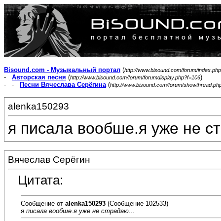
Bisound.com - Музыкальный портал
(
http://www.bisound.com/forum/index.php
-
Авторская песня
(
)
http://www.bisound.com/forum/forumdisplay.php?f=106
- -
Песни Вячеслава Серёгина
(
http://www.bisound.com/forum/showthread.ph
alenka150293
я писала вообше.я уже не ст
Вячеслав Серёгин
Цитата:
Сообщение от
alenka150293
(Сообщение 102533)
я писала вообше.я уже не страдаю...