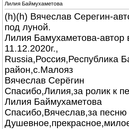
Лилия Баймухаметова
(h)(h) Вячеслав Серегин-ав
под луной.
Лилия Бамухаметова-автор в
11.12.2020г.,
Russia,Россия,Республика 
район,с.Малояз
Вячеслав Серёгин
Спасибо,Лилия,за ролик к пе
Лилия Баймухаметова
Спасибо,Вячеслав,за песню 
Душевное,прекрасное,милое