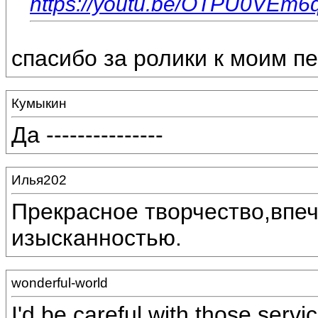
https://youtu.be/OTPU0VEm6
спасибо за ролики к моим п
Кумыкин
Да ---------------
Илья202
Прекрасное творчество,впеч
изысканностью.
wonderful-world
I'd be careful with those serv