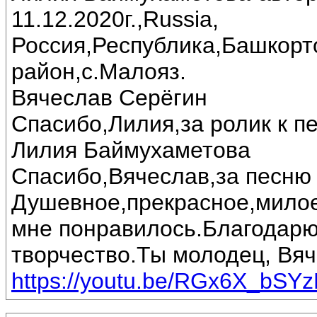
11.12.2020г.,Russia,
Россия,Республика,Башкорт
район,с.Малояз.
Вячеслав Серёгин
Спасибо,Лилия,за ролик к пе
Лилия Баймухаметова
Спасибо,Вячеслав,за песню 
Душевное,прекрасное,милое
мне понравилось.Благодарю
творчество.Ты молодец, Вяч
https://youtu.be/RGx6X_bSY