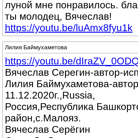
луной мне понравилось. бла
ты молодец, Вячеслав!
https://youtu.be/luAmx8fyu1k
Лилия Баймухаметова
https://youtu.be/dIraZV_0OD
Вячеслав Серегин-автор-ис
Лилия Баймухаметова-автор
11.12.2020г.,Russia,
Россия,Республика Башкорт
район,с.Малояз.
Вячеслав Серёгин