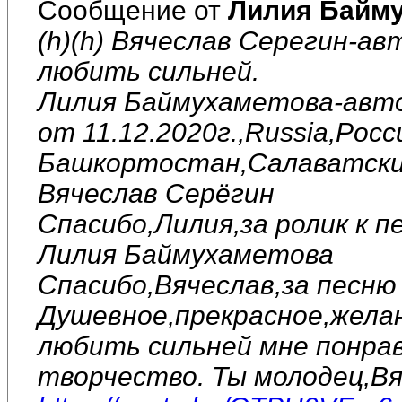
Сообщение от
Лилия Байм
(h)(h) Вячеслав Серегин-ав
любить сильней.
Лилия Баймухаметова-авто
от 11.12.2020г.,Russia,Рос
Башкортостан,Салаватский
Вячеслав Серёгин
Спасибо,Лилия,за ролик к п
Лилия Баймухаметова
Спасибо,Вячеслав,за песню 
Душевное,прекрасное,желан
любить сильней мне понрав
творчество. Ты молодец,Вя