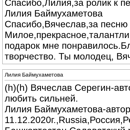
Спасибо,Лилия,за ролик к пе
Лилия Баймухаметова
Спасибо,Вячеслав,за песню 
Милое,прекрасное,талантли
подарок мне понравилось.Б
творчество. Ты молодец, Вя
Лилия Баймухаметова
(h)(h) Вячеслав Серегин-ав
любить сильней.
Лилия Баймухаметова-автор
11.12.2020г.,Russia,Россия,