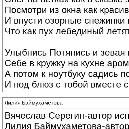
Посмотри из окна как краси
И впусти озорные снежинки 
Что как пух лебединый летят
Улыбнись Потянись и зевая
Себе в кружку на кухне аром
А потом к ноутбуку садись п
И под блюз с тобой вместе с
Лилия Баймухаметова
Вячеслав Серегин-автор ис
Лилия Баймухаметова-автор