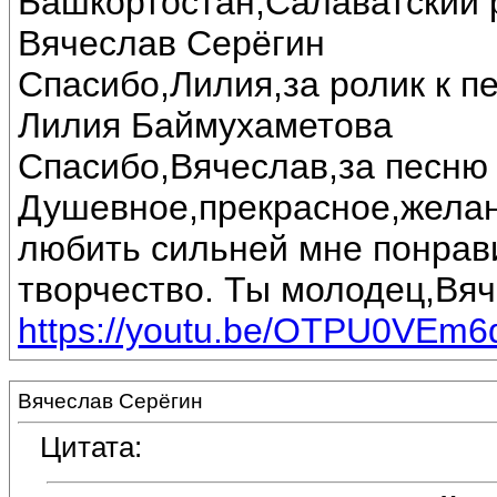
Башкортостан,Салаватский 
Вячеслав Серёгин
Спасибо,Лилия,за ролик к п
Лилия Баймухаметова
Спасибо,Вячеслав,за песню 
Душевное,прекрасное,желан
любить сильней мне понрав
творчество. Ты молодец,Вяч
https://youtu.be/OTPU0VEm6
Вячеслав Серёгин
Цитата: