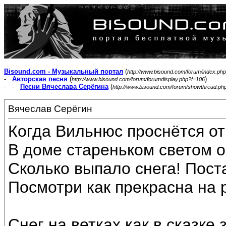
Bisound.com - Музыкальный портал
(
http://www.bisound.com/forum/index.php
-
Авторская песня
(
)
http://www.bisound.com/forum/forumdisplay.php?f=106
- -
Песни Вячеслава Серёгина
(
http://www.bisound.com/forum/showthread.ph
Вячеслав Серёгин
Когда Вильнюс проснётся от
В доме стареньком светом о
Сколько выпало снега! Пост
Посмотри как прекрасна на 
Снег на ветках как в сказке