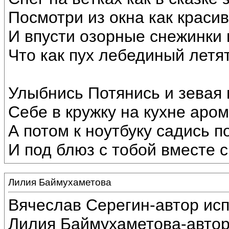
Посмотри из окна как краси
И впусти озорные снежинки 
Что как пух лебединый летят
Улыбнись Потянись и зевая
Себе в кружку на кухне аром
А потом к ноутбуку садись п
И под блюз с тобой вместе с
Лилия Баймухаметова
Вячеслав Серегин-автор ис
Лилия Баймухаметова-автор