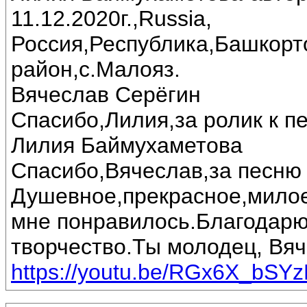
11.12.2020г.,Russia,
Россия,Республика,Башкорт
район,с.Малояз.
Вячеслав Серёгин
Спасибо,Лилия,за ролик к пе
Лилия Баймухаметова
Спасибо,Вячеслав,за песню 
Душевное,прекрасное,милое
мне понравилось.Благодарю
творчество.Ты молодец, Вяч
https://youtu.be/RGx6X_bSY