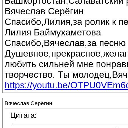
Башкортостан,Салаватский 
Вячеслав Серёгин
Спасибо,Лилия,за ролик к п
Лилия Баймухаметова
Спасибо,Вячеслав,за песню 
Душевное,прекрасное,желан
любить сильней мне понрав
творчество. Ты молодец,Вяч
https://youtu.be/OTPU0VEm6
Вячеслав Серёгин
Цитата: