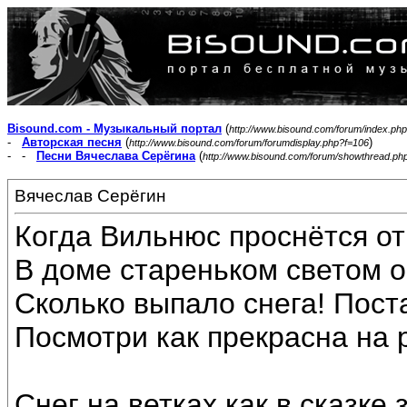
Bisound.com - Музыкальный портал
(
http://www.bisound.com/forum/index.php
-
Авторская песня
(
)
http://www.bisound.com/forum/forumdisplay.php?f=106
- -
Песни Вячеслава Серёгина
(
http://www.bisound.com/forum/showthread.ph
Вячеслав Серёгин
Когда Вильнюс проснётся от
В доме стареньком светом о
Сколько выпало снега! Пост
Посмотри как прекрасна на 
Снег на ветках как в сказке