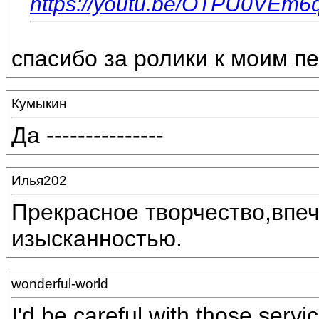
https://youtu.be/OTPU0VEm6
спасибо за ролики к моим п
Кумыкин
Да ---------------
Илья202
Прекрасное творчество,впеч
изысканностью.
wonderful-world
I'd be careful with those serv