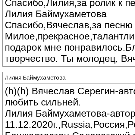
Спасибо,Лилия,за ролик к пе
Лилия Баймухаметова
Спасибо,Вячеслав,за песню 
Милое,прекрасное,талантли
подарок мне понравилось.Б
творчество. Ты молодец, Вя
Лилия Баймухаметова
(h)(h) Вячеслав Серегин-ав
любить сильней.
Лилия Баймухаметова-автор
11.12.2020г.,Russia,Россия,