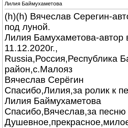
Лилия Баймухаметова
(h)(h) Вячеслав Серегин-ав
под луной.
Лилия Бамухаметова-автор в
11.12.2020г.,
Russia,Россия,Республика 
район,с.Малояз
Вячеслав Серёгин
Спасибо,Лилия,за ролик к пе
Лилия Баймухаметова
Спасибо,Вячеслав,за песню 
Душевное,прекрасное,милое