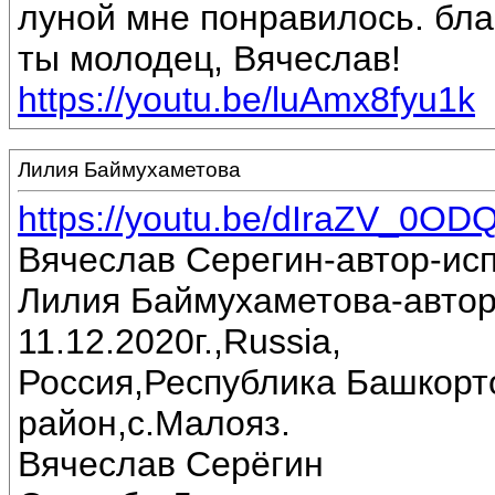
луной мне понравилось. бла
ты молодец, Вячеслав!
https://youtu.be/luAmx8fyu1k
Лилия Баймухаметова
https://youtu.be/dIraZV_0OD
Вячеслав Серегин-автор-ис
Лилия Баймухаметова-автор
11.12.2020г.,Russia,
Россия,Республика Башкорт
район,с.Малояз.
Вячеслав Серёгин