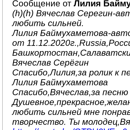
Сообщение от
Лилия Байм
(h)(h) Вячеслав Серегин-ав
любить сильней.
Лилия Баймухаметова-авто
от 11.12.2020г.,Russia,Рос
Башкортостан,Салаватский
Вячеслав Серёгин
Спасибо,Лилия,за ролик к п
Лилия Баймухаметова
Спасибо,Вячеслав,за песню 
Душевное,прекрасное,желан
любить сильней мне понрав
творчество. Ты молодец,Вя