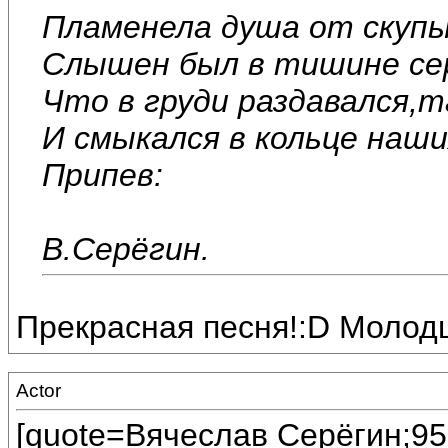
Пламенела душа от скупы
Слышен был в тишине се
Что в груди раздавался,т
И смыкался в кольце наш
Припев:
В.Серёгин.
Прекрасная песня!:D Молод
Actor
[quote=Вячеслав Серёгин;959