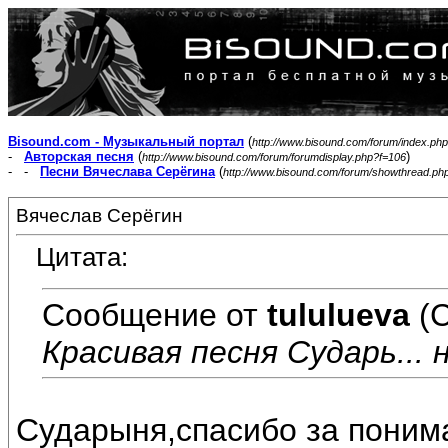
Bisound.com - Музыкальный портал
(
http://www.bisound.com/forum/index.php
-
Авторская песня
(
)
http://www.bisound.com/forum/forumdisplay.php?f=106
- -
Песни Вячеслава Серёгина
(
http://www.bisound.com/forum/showthread.ph
Вячеслав Серёгин
Цитата:
Сообщение от
tululueva
(С
Красивая песня Сударь... 
Сударыня,спасибо за поним