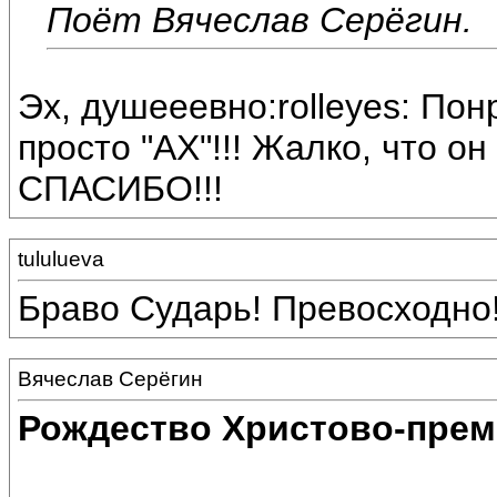
Поёт Вячеслав Серёгин.
Эх, душееевно:rolleyes: По
просто "АХ"!!! Жалко, что о
СПАСИБО!!!
tululueva
Браво Сударь! Превосходно
Вячеслав Серёгин
Рождество Христово-прем