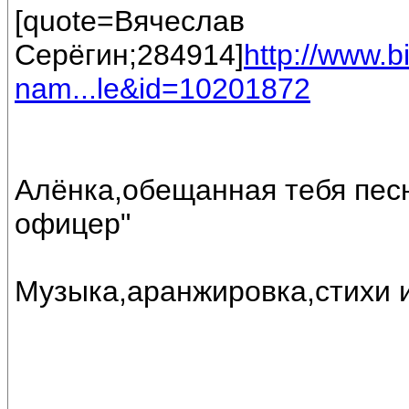
[quote=Вячеслав
Серёгин;284914]
http://www.
nam...le&id=10201872
Алёнка,обещанная тебя песн
офицер"
Музыка,аранжировка,стихи 