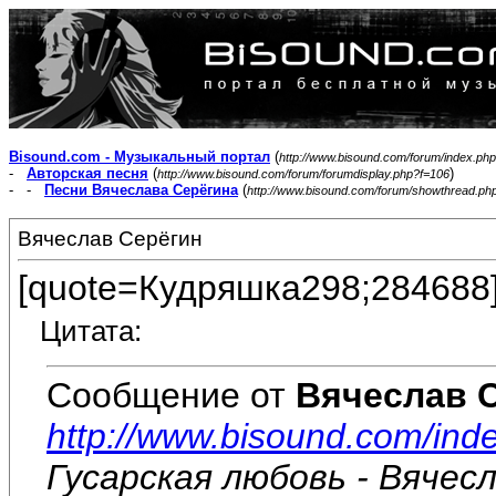
Bisound.com - Музыкальный портал
(
http://www.bisound.com/forum/index.php
-
Авторская песня
(
)
http://www.bisound.com/forum/forumdisplay.php?f=106
- -
Песни Вячеслава Серёгина
(
http://www.bisound.com/forum/showthread.ph
Вячеслав Серёгин
[quote=Кудряшка298;284688
Цитата:
Сообщение от
Вячеслав 
http://www.bisound.com/in
Гусарская любовь - Вячес