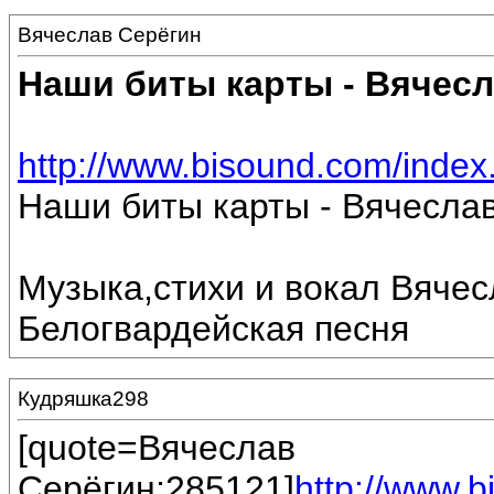
Вячеслав Серёгин
Наши биты карты - Вячесл
http://www.bisound.com/inde
Наши биты карты - Вячесла
Музыка,стихи и вокал Вяче
Белогвардейская песня
Кудряшка298
[quote=Вячеслав
Серёгин;285121]
http://www.