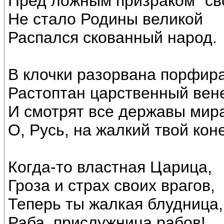
Пред ложным призраком "св
Не стало Родины великой
Распался скованный народ.
В клочки разорвана порфира
Растоптан царственный вен
И смотрят все державы мир
О, Русь, на жалкий твой кон
Когда-то властная Царица,
Гроза и страх своих врагов,
Теперь ты жалкая блудница,
Раба, прислужница рабов!