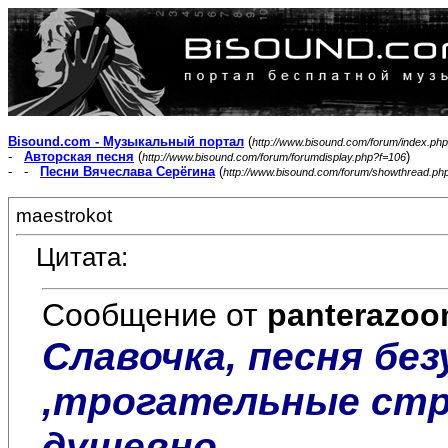
Bisound.com - Музыкальный портал
(
http://www.bisound.com/forum/index.php
-
Авторская песня
(
)
http://www.bisound.com/forum/forumdisplay.php?f=106
- -
Песни Вячеслава Серёгина
(
http://www.bisound.com/forum/showthread.ph
maestrokot
Цитата:
Сообщение от
panterazo
Славочка, песня бе
,трогательные стро
душевно....