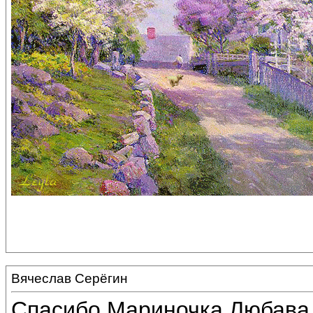
Вячеслав Серёгин
Спасибо,Мариночка,Любава,