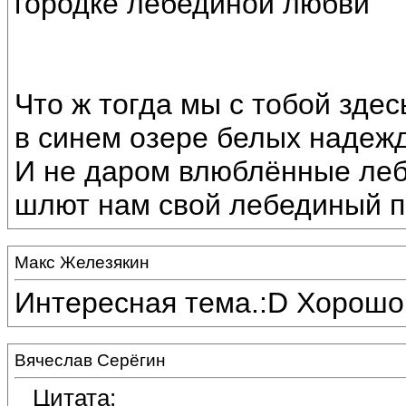
городке лебединой любви"
Что ж тогда мы с тобой зде
в синем озере белых надежд
И не даром влюблённые ле
шлют нам свой лебединый п
Макс Железякин
Интересная тема.:D Хорошо
Вячеслав Серёгин
Цитата: