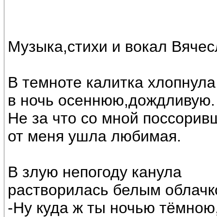
Музыка,стихи и вокал Вяче
В темноте калитка хлопнула
в ночь осеннюю,дождливую.
Не за что со мной поссорив
от меня ушла любимая.
В злую непогоду канула
растворилась белым облачк
-Ну куда ж ты ночью тёмною