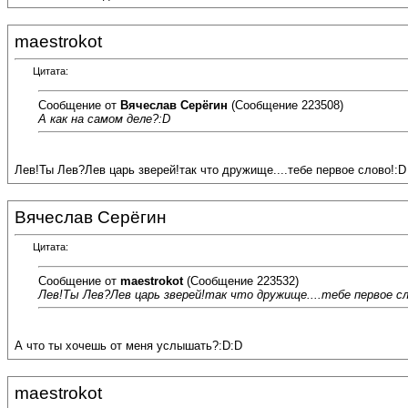
maestrokot
Цитата:
Сообщение от
Вячеслав Серёгин
(Сообщение 223508)
А как на самом деле?:D
Лев!Ты Лев?Лев царь зверей!так что дружище....тебе первое слово!:D
Вячеслав Серёгин
Цитата:
Сообщение от
maestrokot
(Сообщение 223532)
Лев!Ты Лев?Лев царь зверей!так что дружище....тебе первое сл
А что ты хочешь от меня услышать?:D:D
maestrokot