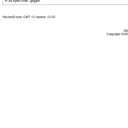
Я за креслом.:giggle:
Часовой пояс GMT +3, время:
12:23
.
vBu
Copyright ©2000