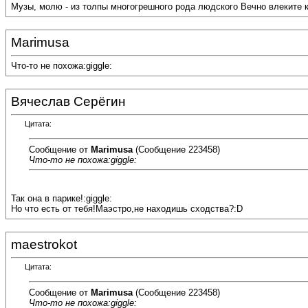
Музы, молю - из толпы многогрешного рода людского Вечно влеките к
Marimusa
Что-то не похожа:giggle:
Вячеслав Серёгин
Цитата:
Сообщение от
Marimusa
(Сообщение 223458)
Что-то не похожа:giggle:
Так она в парике!:giggle:
Но что есть от тебя!Маэстро,не находишь сходства?:D
maestrokot
Цитата:
Сообщение от
Marimusa
(Сообщение 223458)
Что-то не похожа:giggle: