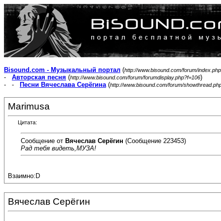
Bisound.com - Музыкальный портал
(
http://www.bisound.com/forum/index.php
-
Авторская песня
(
)
http://www.bisound.com/forum/forumdisplay.php?f=106
- -
Песни Вячеслава Серёгина
(
http://www.bisound.com/forum/showthread.ph
Marimusa
Цитата:
Сообщение от
Вячеслав Серёгин
(Сообщение 223453)
Рад тебя видеть,МУЗА!
Взаимно:D
Вячеслав Серёгин