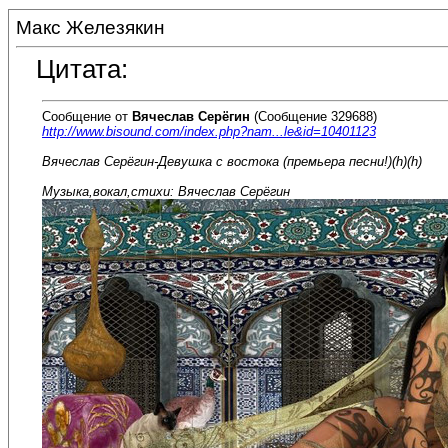
Макс Железякин
Цитата:
Сообщение от
Вячеслав Серёгин
(Сообщение 329688)
http://www.bisound.com/index.php?nam...le&id=10401123
Вячеслав Серёгин-Девушка с востока (премьера песни!)(h)(h)
Музыка,вокал,стихи: Вячеслав Серёгин