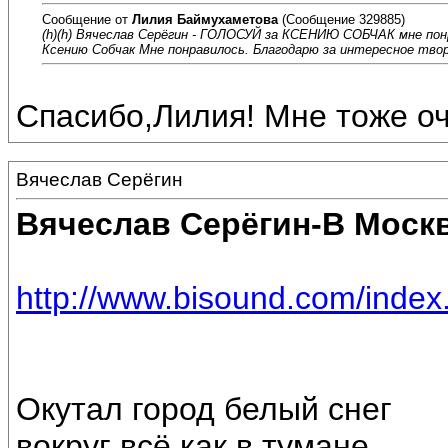
Сообщение от
Лилия Баймухаметова
(Сообщение 329885)
(h)(h) Вячеслав Серёгин - ГОЛОСУЙ за КСЕНИЮ СОБЧАК мне пон
Ксению Собчак Мне понравилось. Благодарю за интересное твор
Спасибо,Лилия! Мне тоже оч
Вячеслав Серёгин
Вячеслав Серёгин-В Москв
http://www.bisound.com/inde
Окутал город белый снег
вокруг всё как в тумане