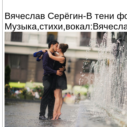
Вячеслав Серёгин-В тени фо
Музыка,стихи,вокал:Вячесл