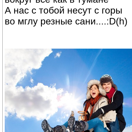
А нас с тобой несут с горы
во мглу резные сани....:D(h)