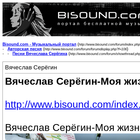
Bisound.com - Музыкальный портал
(
http://www.bisound.com/forum/index.php
-
Авторская песня
(
)
http://www.bisound.com/forum/forumdisplay.php?f=106
- -
Песни Вячеслава Серёгина
(
http://www.bisound.com/forum/showthread.ph
Вячеслав Серёгин
Вячеслав Серёгин-Моя жи
http://www.bisound.com/inde
Вячеслав Серёгин-Моя жизнь