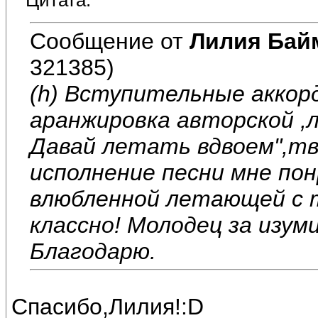
Цитата:
Сообщение от
Лилия Бай
321385)
(h) Вступительные аккор
аранжировка авторской ,л
Давай летать вдвоем",тв
исполнение песни мне по
влюбленной летающей с т
классно! Молодец за изу
Благодарю.
Спасибо,Лилия!:D