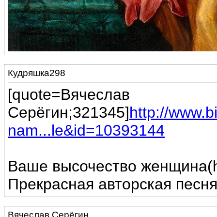
Кудряшка298
[quote=Вячеслав
Серёгин;321345]
http://www.
nam...le&id=10393144
Ваше высочество женщина(h
Прекрасная авторская песня
Вячеслав Серёгин