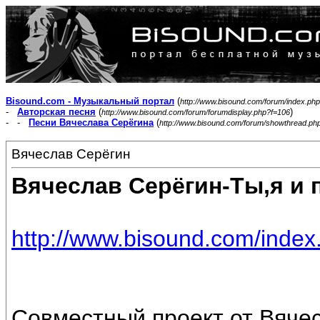
Bisound.com - Музыкальный портал
(
http://www.bisound.com/forum/index.php
-
Авторская песня
(
)
http://www.bisound.com/forum/forumdisplay.php?f=106
- -
Песни Вячеслава Серёгина
(
http://www.bisound.com/forum/showthread.ph
Вячеслав Серёгин
Вячеслав Серёгин-Ты,я и
http://www.bisound.com/inde
Совместный проект от Вяче