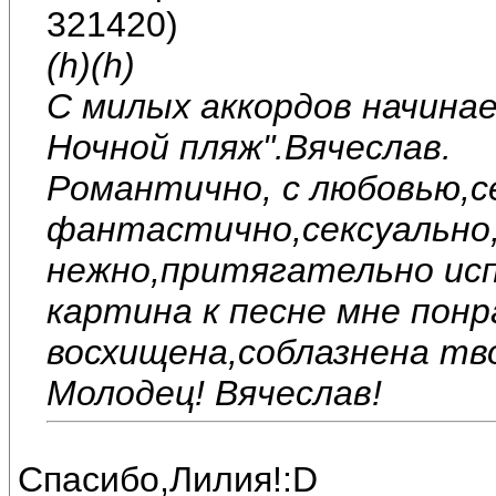
321420)
(h)(h)
С милых аккордов начинае
Ночной пляж".Вячеслав.
Романтично, с любовью,с
фантастично,сексуально,
нежно,притягательно исп
картина к песне мне понр
восхищена,соблазнена тв
Молодец! Вячеслав!
Спасибо,Лилия!:D