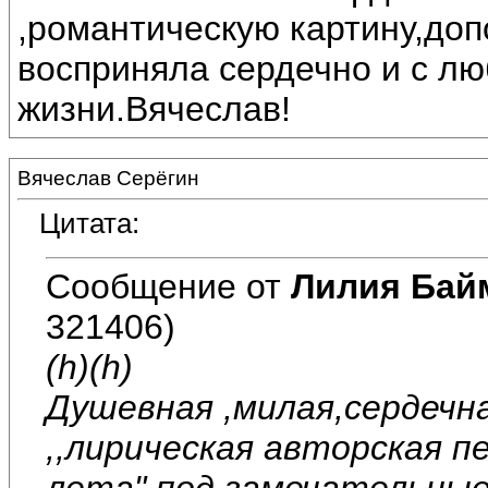
,романтическую картину,до
восприняла сердечно и с лю
жизни.Вячеслав!
Вячеслав Серёгин
Цитата:
Сообщение от
Лилия Бай
321406)
(h)(h)
Душевная ,милая,сердечн
,,лирическая авторская 
лета" под замечательные