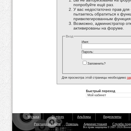
Вы не авторизованы на форум
попробуйте ещё раз.
У вас недостаточно прав для
пытаетесь обратиться к функ
привилегированным функция
Возможно, администратор отк
активированы на форуме.
Вход
Имя:
Пароль:
Запомнить?
Для просмотра этой страницы необходимо
за
Быстрый переход
Музыка
Dj mixes
Альбомы
Видеоклипы
Реклама на сайте
Помощь
Администрация
Служба под
Все права защищены © 2007-2026 Bisou