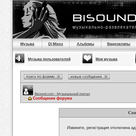
Музыка
Dj Mixes
Альбомы
Видеоклипы
Музыка пользователей
Моя музыка
Bisound.com - Музыкальный портал
Сообщение форума
Соо
Извините, регистрация отключена а