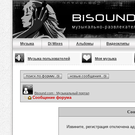
Музыка
Dj Mixes
Альбомы
Видеоклипы
Музыка пользователей
Моя музыка
Bisound.com - Музыкальный портал
Сообщение форума
Соо
Извините, регистрация отключена а