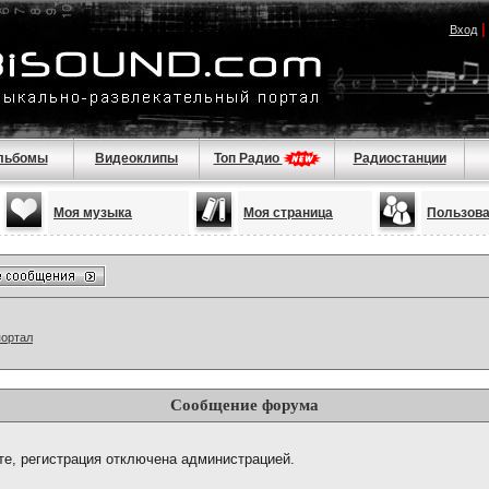
Вход
льбомы
Видеоклипы
Топ Радио
Радиостанции
Моя музыка
Моя страница
Пользов
портал
Сообщение форума
те, регистрация отключена администрацией.