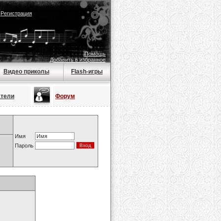
|
Регистрация
Помощь
Добавить в избранное
Видео приколы
Flash-игры
атели
Форум
Имя
Пароль