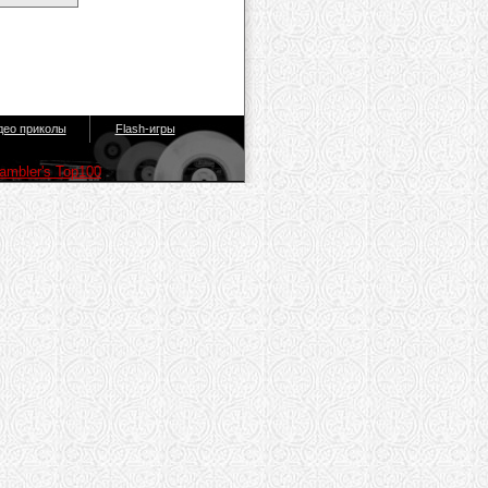
део приколы
Flash-игры