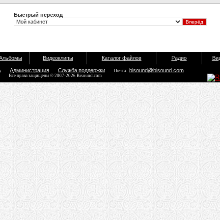
Быстрый переход
Альбомы
Видеоклипы
Каталог файлов
Радио
Ви
ь
Администрация
Служба поддержки
bisound@bisound.com
Почта:
Все права защищены © 2007-2026 Bisound.com