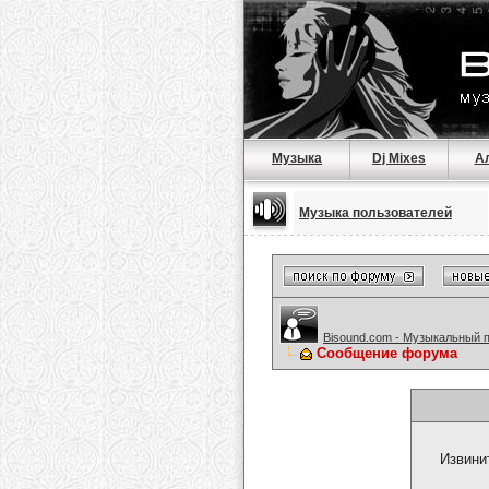
Музыка
Dj Mixes
А
Музыка пользователей
Bisound.com - Музыкальный 
Сообщение форума
Извини