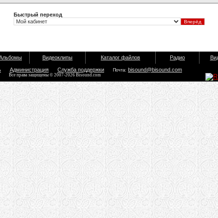
Быстрый переход
Альбомы
Видеоклипы
Каталог файлов
Радио
Ви
ь
Администрация
Служба поддержки
bisound@bisound.com
Почта:
Все права защищены © 2007-2026 Bisound.com