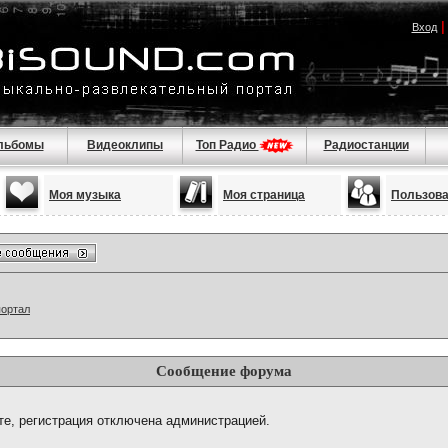
Вход
льбомы
Видеоклипы
Топ Радио
Радиостанции
Моя музыка
Моя страница
Пользов
портал
Сообщение форума
те, регистрация отключена администрацией.