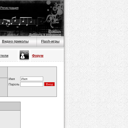
|
Регистрация
Помощь
Добавить в избранное
Видео приколы
Flash-игры
атели
Форум
Имя
Пароль