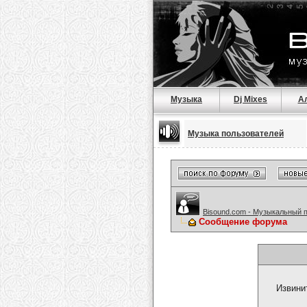
Музыка
Dj Mixes
А
Музыка пользователей
Bisound.com - Музыкальный 
Сообщение форума
Извини