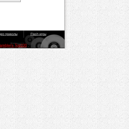
део приколы
Flash-игры