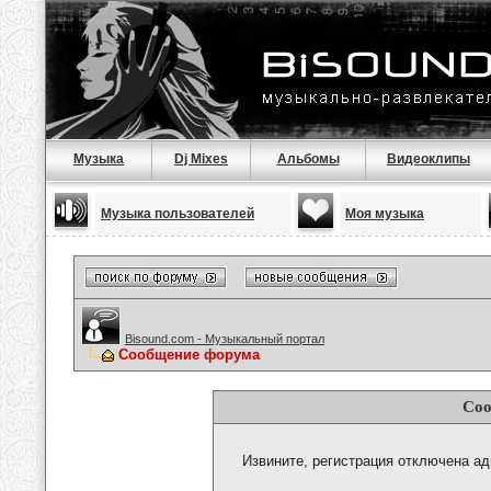
Музыка
Dj Mixes
Альбомы
Видеоклипы
Музыка пользователей
Моя музыка
Bisound.com - Музыкальный портал
Сообщение форума
Соо
Извините, регистрация отключена а