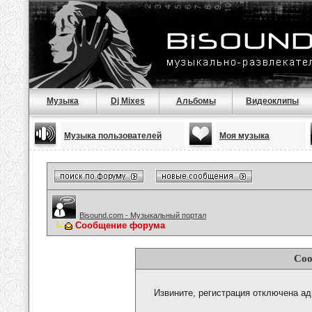
Музыка
Dj Mixes
Альбомы
Видеоклипы
Музыка пользователей
Моя музыка
Bisound.com - Музыкальный портал
Сообщение форума
Соо
Извините, регистрация отключена а