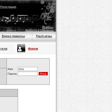
|
Регистрация
Помощь
Добавить в избранное
Видео приколы
Flash-игры
атели
Форум
Имя
Пароль