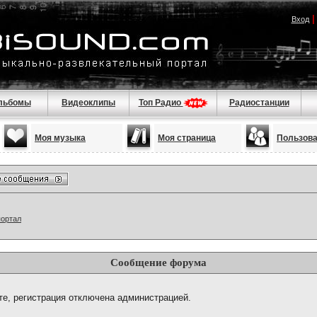
Вход
льбомы
Видеоклипы
Топ Радио
Радиостанции
Моя музыка
Моя страница
Пользов
портал
Сообщение форума
те, регистрация отключена администрацией.