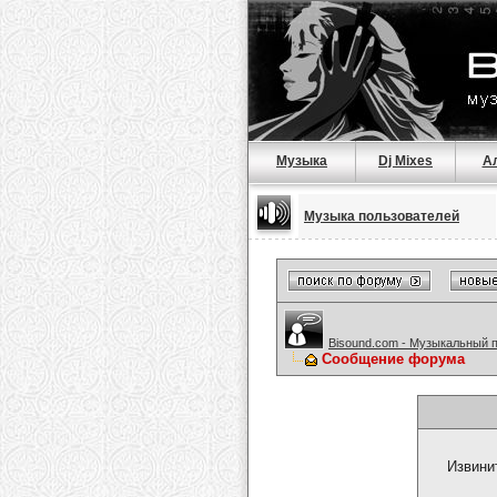
Музыка
Dj Mixes
А
Музыка пользователей
Bisound.com - Музыкальный 
Сообщение форума
Извини