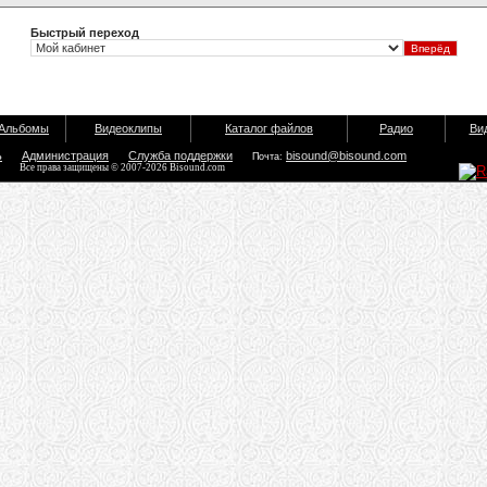
Быстрый переход
Альбомы
Видеоклипы
Каталог файлов
Радио
Ви
ь
Администрация
Служба поддержки
bisound@bisound.com
Почта:
Все права защищены © 2007-2026 Bisound.com