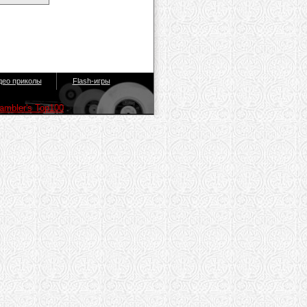
део приколы
Flash-игры