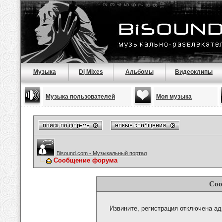
Музыка
Dj Mixes
Альбомы
Видеоклипы
Музыка пользователей
Моя музыка
Bisound.com - Музыкальный портал
Сообщение форума
Соо
Извините, регистрация отключена а