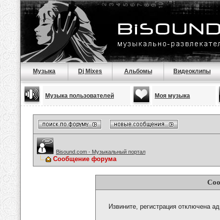
Музыка
Dj Mixes
Альбомы
Видеоклипы
Музыка пользователей
Моя музыка
Bisound.com - Музыкальный портал
Сообщение форума
Соо
Извините, регистрация отключена а