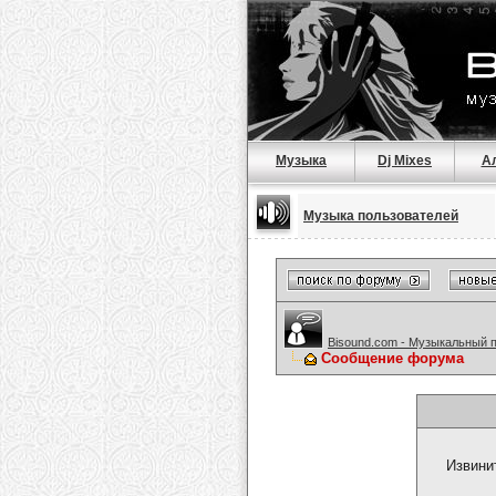
Музыка
Dj Mixes
А
Музыка пользователей
Bisound.com - Музыкальный 
Сообщение форума
Извини