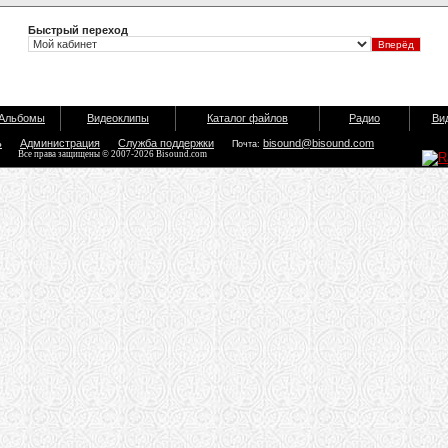
Быстрый переход
Альбомы
Видеоклипы
Каталог файлов
Радио
Ви
ь
Администрация
Служба поддержки
bisound@bisound.com
Почта:
Все права защищены © 2007-2026 Bisound.com