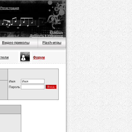
|
Регистрация
Помощь
Добавить в избранное
Видео приколы
Flash-игры
атели
Форум
Имя
Пароль