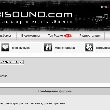
Вход
льбомы
Видеоклипы
Топ Радио
Радиостанции
Моя музыка
Моя страница
Пользов
портал
Сообщение форума
те, регистрация отключена администрацией.