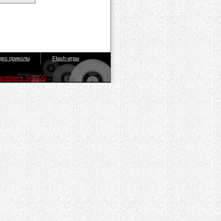
део приколы
Flash-игры