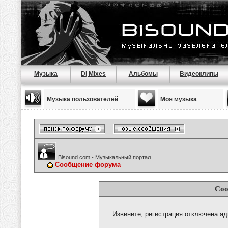
Музыка
Dj Mixes
Альбомы
Видеоклипы
Музыка пользователей
Моя музыка
Bisound.com - Музыкальный портал
Сообщение форума
Соо
Извините, регистрация отключена а