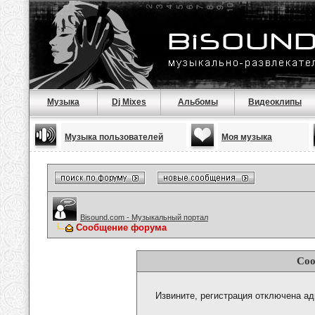
Музыка
Dj Mixes
Альбомы
Видеоклипы
Музыка пользователей
Моя музыка
Bisound.com - Музыкальный портал
Сообщение форума
Соо
Извините, регистрация отключена а