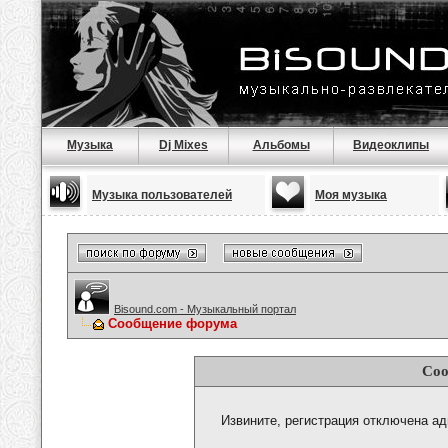
Музыка
Dj Mixes
Альбомы
Видеоклипы
Музыка пользователей
Моя музыка
Bisound.com - Музыкальный портал
Сообщение форума
Соо
Извините, регистрация отключена а