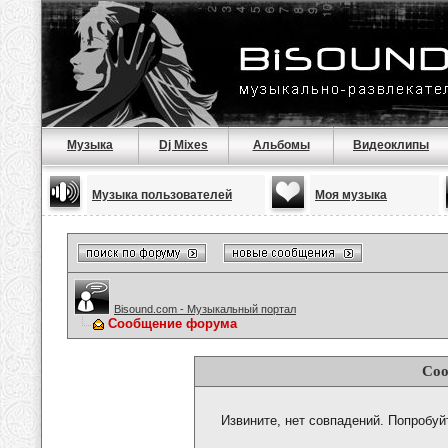
Музыка
Dj Mixes
Альбомы
Видеоклипы
Музыка пользователей
Моя музыка
Bisound.com - Музыкальный портал
Сообщение форума
Соо
Извините, нет совпадений. Попробуй