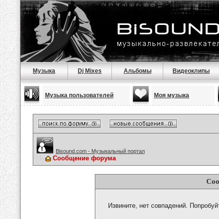
Музыка
Dj Mixes
Альбомы
Видеоклипы
Музыка пользователей
Моя музыка
Bisound.com - Музыкальный портал
Сообщение форума
Соо
Извините, нет совпадений. Попробуй