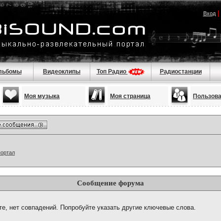
Вход
льбомы
Видеоклипы
Топ Радио
Радиостанции
Моя музыка
Моя страница
Пользов
портал
Сообщение форума
те, нет совпадений. Попробуйте указать другие ключевые слова.