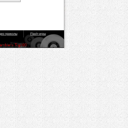
део приколы
Flash-игры