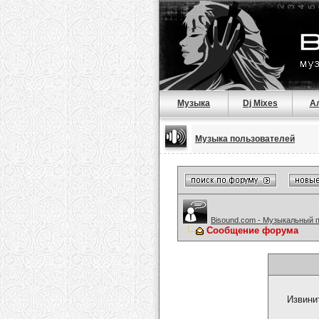
Музыка
Dj Mixes
А
Музыка пользователей
Bisound.com - Музыкальный 
Сообщение форума
Извини