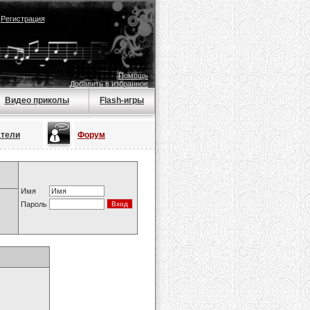
|
Регистрация
Помощь
Добавить в избранное
Видео приколы
Flash-игры
атели
Форум
Имя
Пароль