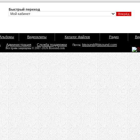
Быстрый переход
Альбомы
Видеоклипы
Каталог файлов
Радио
Ви
ь
Администрация
Служба поддержки
bisound@bisound.com
Почта:
Все права защищены © 2007-2026 Bisound.com