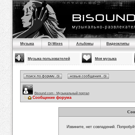
Музыка
Dj Mixes
Альбомы
Видеоклипы
Музыка пользователей
Моя музыка
Bisound.com - Музыкальный портал
Сообщение форума
Соо
Извините, нет совпадений. Попробуй