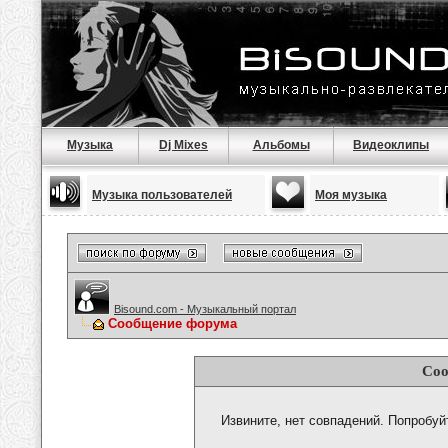
Музыка
Dj Mixes
Альбомы
Видеоклипы
Музыка пользователей
Моя музыка
Bisound.com - Музыкальный портал
Сообщение форума
Соо
Извините, нет совпадений. Попробуй