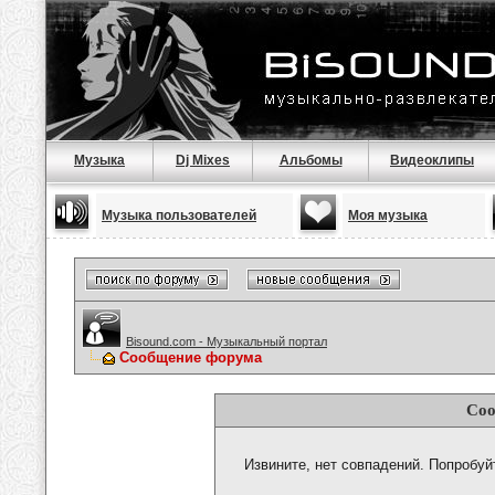
Музыка
Dj Mixes
Альбомы
Видеоклипы
Музыка пользователей
Моя музыка
Bisound.com - Музыкальный портал
Сообщение форума
Соо
Извините, нет совпадений. Попробуй