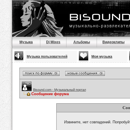
Музыка
Dj Mixes
Альбомы
Видеоклипы
Музыка пользователей
Моя музыка
Bisound.com - Музыкальный портал
Сообщение форума
Соо
Извините, нет совпадений. Попробуй