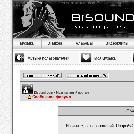
Музыка
Dj Mixes
Альбомы
Видеоклипы
Музыка пользователей
Моя музыка
Bisound.com - Музыкальный портал
Сообщение форума
Соо
Извините, нет совпадений. Попробуй