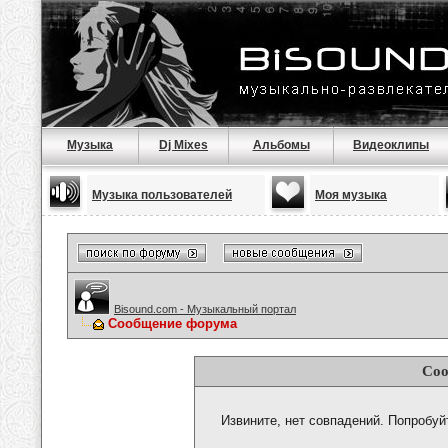
Музыка
Dj Mixes
Альбомы
Видеоклипы
Музыка пользователей
Моя музыка
Bisound.com - Музыкальный портал
Сообщение форума
Соо
Извините, нет совпадений. Попробуй