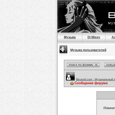
Музыка
Dj Mixes
А
Музыка пользователей
Bisound.com - Музыкальный 
Сообщение форума
Извини