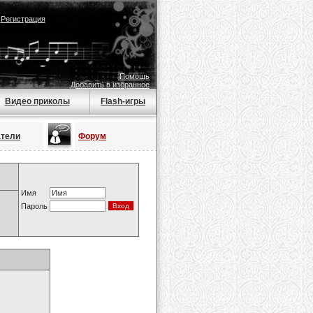
|
Регистрация
Помощь
Добавить в избранное
Видео приколы
Flash-игры
атели
Форум
Имя
Пароль