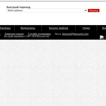
Быстрый переход
Альбомы
Видеоклипы
Каталог файлов
Радио
Ви
ь
Администрация
Служба поддержки
bisound@bisound.com
Почта:
Все права защищены © 2007-2026 Bisound.com