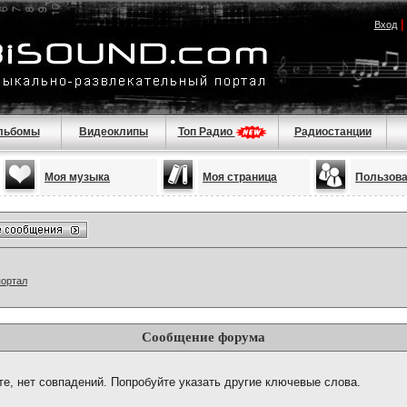
Вход
льбомы
Видеоклипы
Топ Радио
Радиостанции
Моя музыка
Моя страница
Пользов
портал
Сообщение форума
те, нет совпадений. Попробуйте указать другие ключевые слова.