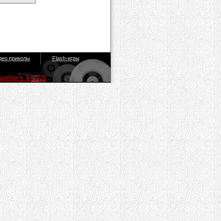
део приколы
Flash-игры