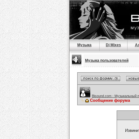
Музыка
Dj Mixes
А
Музыка пользователей
Bisound.com - Музыкальный 
Сообщение форума
Извини