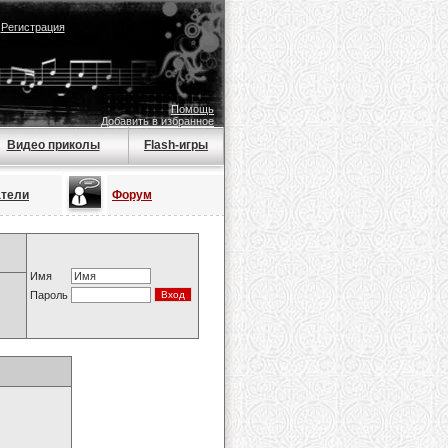
|
Регистрация
Помощь
Добавить в избранное
Видео приколы
Flash-игры
атели
Форум
Имя
Пароль