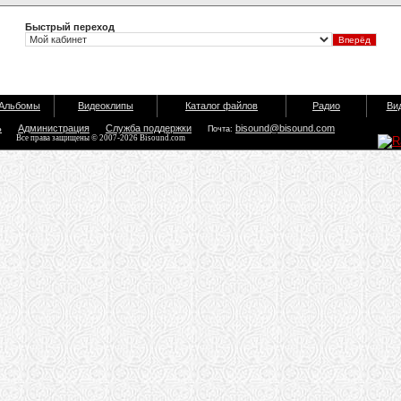
Быстрый переход
Альбомы
Видеоклипы
Каталог файлов
Радио
Ви
ь
Администрация
Служба поддержки
bisound@bisound.com
Почта:
Все права защищены © 2007-2026 Bisound.com