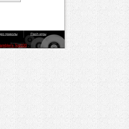
део приколы
Flash-игры