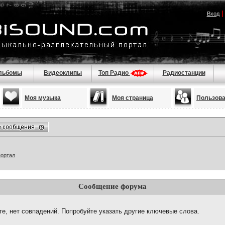
Вход
льбомы
Видеоклипы
Топ Радио
Радиостанции
Моя музыка
Моя страница
Пользов
портал
Сообщение форума
те, нет совпадений. Попробуйте указать другие ключевые слова.