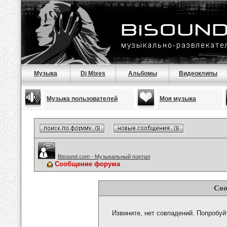
Музыка
Dj Mixes
Альбомы
Видеоклипы
Музыка пользователей
Моя музыка
Bisound.com - Музыкальный портал
Сообщение форума
Соо
Извините, нет совпадений. Попробуй