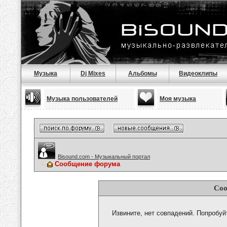
Музыка
Dj Mixes
Альбомы
Видеоклипы
Музыка пользователей
Моя музыка
Bisound.com - Музыкальный портал
Сообщение форума
Соо
Извините, нет совпадений. Попробуй