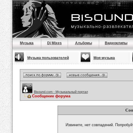
Музыка
Dj Mixes
Альбомы
Видеоклипы
Музыка пользователей
Моя музыка
Bisound.com - Музыкальный портал
Сообщение форума
Соо
Извините, нет совпадений. Попробуй