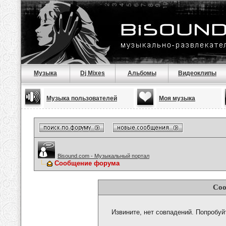
Музыка
Dj Mixes
Альбомы
Видеоклипы
Музыка пользователей
Моя музыка
Bisound.com - Музыкальный портал
Сообщение форума
Соо
Извините, нет совпадений. Попробуй