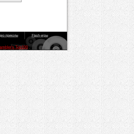
део приколы
Flash-игры