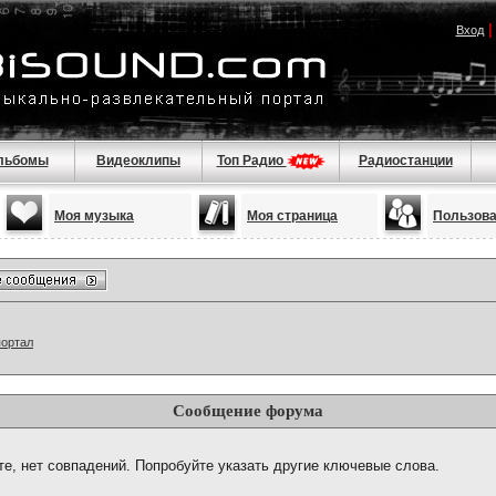
Вход
льбомы
Видеоклипы
Топ Радио
Радиостанции
Моя музыка
Моя страница
Пользов
портал
Сообщение форума
те, нет совпадений. Попробуйте указать другие ключевые слова.