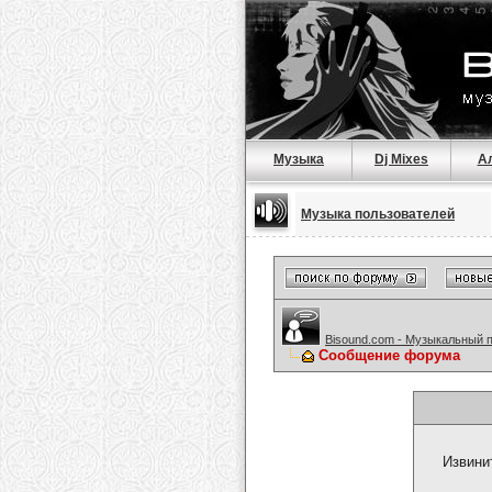
Музыка
Dj Mixes
А
Музыка пользователей
Bisound.com - Музыкальный 
Сообщение форума
Извини