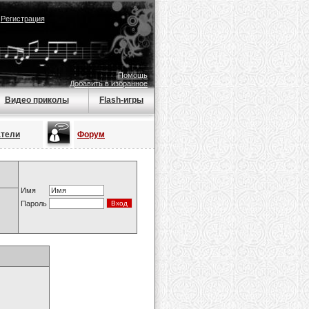
|
Регистрация
Помощь
Добавить в избранное
Видео приколы
Flash-игры
атели
Форум
Имя
Пароль