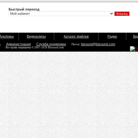
Быстрый переход
Альбомы
Видеоклипы
Каталог файлов
Радио
Ви
ь
Администрация
Служба поддержки
bisound@bisound.com
Почта:
Все права защищены © 2007-2026 Bisound.com